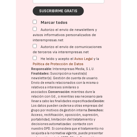
SUSCRIBIRME GRATIS
Marcar todos
Autorizo el envío de newsletters y
avisos informativos personalizados de
interempresas.net
Autorizo el envío de comunicaciones
de terceros vía interempresas.net
He leído y acepto el
Aviso Legal
y la
Política de Protección de Datos
Responsable:
Interempresas Media, S.L.U.
Finalidades:
Suscripción a nuestra(s)
newsletter(s). Gestión de cuenta de usuario.
Envío de emails relacionados con la misma o
relativos a intereses similares o
asociados.
Conservación:
mientras dure la
relación con Ud., o mientras sea necesario para
llevar a cabo las finalidades especificadas
Cesión:
Los datos pueden cederse a otras
empresas del
grupo
por motivos de gestión interna.
Derechos:
Acceso, rectificación, oposición, supresión,
portabilidad, limitación del tratatamiento y
decisiones automatizadas:
contacte con
nuestro DPD
. Si considera que el tratamiento no
se ajusta a la normativa vigente, puede presentar