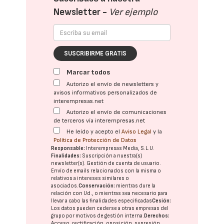
Newsletter -
Ver ejemplo
SUSCRIBIRME GRATIS
Marcar todos
Autorizo el envío de newsletters y
avisos informativos personalizados de
interempresas.net
Autorizo el envío de comunicaciones
de terceros vía interempresas.net
He leído y acepto el
Aviso Legal
y la
Política de Protección de Datos
Responsable:
Interempresas Media, S.L.U.
Finalidades:
Suscripción a nuestra(s)
newsletter(s). Gestión de cuenta de usuario.
Envío de emails relacionados con la misma o
relativos a intereses similares o
asociados.
Conservación:
mientras dure la
relación con Ud., o mientras sea necesario para
llevar a cabo las finalidades especificadas
Cesión:
Los datos pueden cederse a otras
empresas del
grupo
por motivos de gestión interna.
Derechos:
Acceso, rectificación, oposición, supresión,