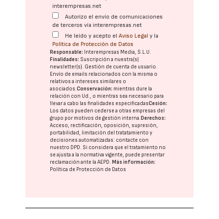
interempresas.net
Autorizo el envío de comunicaciones
de terceros vía interempresas.net
He leído y acepto el
Aviso Legal
y la
Política de Protección de Datos
Responsable:
Interempresas Media, S.L.U.
Finalidades:
Suscripción a nuestra(s)
newsletter(s). Gestión de cuenta de usuario.
Envío de emails relacionados con la misma o
relativos a intereses similares o
asociados.
Conservación:
mientras dure la
relación con Ud., o mientras sea necesario para
llevar a cabo las finalidades especificadas
Cesión:
Los datos pueden cederse a otras
empresas del
grupo
por motivos de gestión interna.
Derechos:
Acceso, rectificación, oposición, supresión,
portabilidad, limitación del tratatamiento y
decisiones automatizadas:
contacte con
nuestro DPD
. Si considera que el tratamiento no
se ajusta a la normativa vigente, puede presentar
reclamación ante la
AEPD
.
Más información:
Política de Protección de Datos