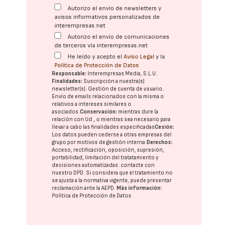
Autorizo el envío de newsletters y
avisos informativos personalizados de
interempresas.net
Autorizo el envío de comunicaciones
de terceros vía interempresas.net
He leído y acepto el
Aviso Legal
y la
Política de Protección de Datos
Responsable:
Interempresas Media, S.L.U.
Finalidades:
Suscripción a nuestra(s)
newsletter(s). Gestión de cuenta de usuario.
Envío de emails relacionados con la misma o
relativos a intereses similares o
asociados.
Conservación:
mientras dure la
relación con Ud., o mientras sea necesario para
llevar a cabo las finalidades especificadas
Cesión:
Los datos pueden cederse a otras
empresas del
grupo
por motivos de gestión interna.
Derechos:
Acceso, rectificación, oposición, supresión,
portabilidad, limitación del tratatamiento y
decisiones automatizadas:
contacte con
nuestro DPD
. Si considera que el tratamiento no
se ajusta a la normativa vigente, puede presentar
reclamación ante la
AEPD
.
Más información:
Política de Protección de Datos