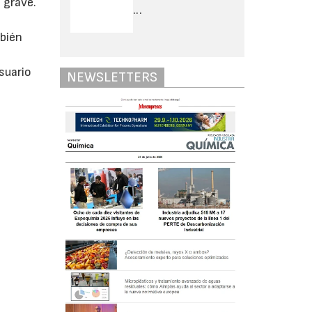
 grave.
...
mbién
suario
NEWSLETTERS