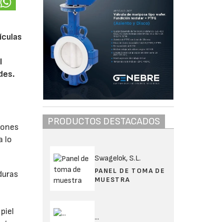
ículas
l
des.
PRODUCTOS DESTACADOS
iones
 lo
Swagelok, S.L.
PANEL DE TOMA DE
duras
MUESTRA
piel
...