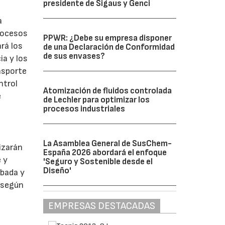
presidente de Sigaus y Genci
a
procesos
PPWR: ¿Debe su empresa disponer
rá los
de una Declaración de Conformidad
de sus envases?
ia y los
nsporte
ntrol
Atomización de fluidos controlada
e
de Lechler para optimizar los
procesos industriales
La Asamblea General de SusChem-
izarán
España 2026 abordará el enfoque
 y
'Seguro y Sostenible desde el
Diseño'
obada y
, según
EMPRESAS DESTACADAS