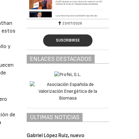
athan
23/07/2026
a estos
SUSCRIBIRSE
llo y
ENLACES DESTACADOS
quecen
 de
ero
e
ción de
ÚLTIMAS NOTICIAS
a
Gabriel López Ruiz, nuevo