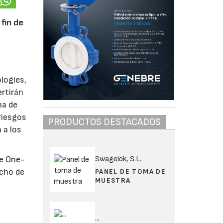
 fin de
logies,
ertirán
ma de
 riesgos
PRODUCTOS DESTACADOS
 a los
Swagelok, S.L.
re One-
ocho de
PANEL DE TOMA DE
MUESTRA
...