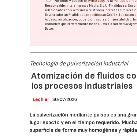
He leído y acepto el
Aviso Legal
y la
Política de Pr
Responsable:
Interempresas Media, S.L.U.
Finalidades:
Suscri
relacionados con la misma o relativos a intereses similares 
llevar a cabo las finalidades especificadas
Cesión:
Los datos p
Acceso, rectificación, oposición, supresión, portabilidad, l
considera que el tratamiento no se ajusta a la normativa vige
Datos
Tecnología de pulverización industrial
Atomización de fluidos co
los procesos industriales
Lechler
30/07/2026
La pulverización mediante pulsos es una gran
lugar exacto y en el tiempo requerido. Muc
superficie de forma muy homogénea y rápida,