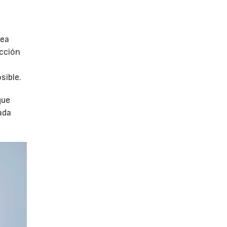
nea
ucción
sible.
que
ada