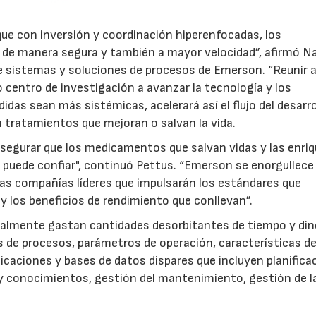
ue con inversión y coordinación hiperenfocadas, los
de manera segura y también a mayor velocidad”, afirmó N
23/07/2026
30/07/2026
de sistemas y soluciones de procesos de Emerson. “Reunir 
vo centro de investigación a avanzar la tecnología y los
idas sean más sistémicas, acelerará así el flujo del desarro
 tratamientos que mejoran o salvan la vida.
asegurar que los medicamentos que salvan vidas y las enri
 puede confiar", continuó Pettus. “Emerson se enorgullece
tas compañías líderes que impulsarán los estándares que
y los beneficios de rendimiento que conllevan”.
tualmente gastan cantidades desorbitantes de tiempo y din
 de procesos, parámetros de operación, características d
licaciones y bases de datos dispares que incluyen planifica
y conocimientos, gestión del mantenimiento, gestión de l