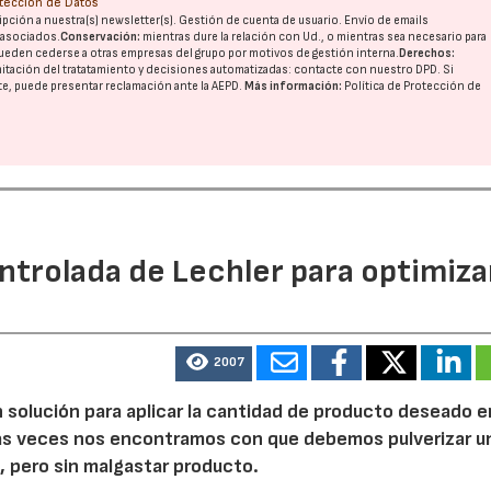
otección de Datos
pción a nuestra(s) newsletter(s). Gestión de cuenta de usuario. Envío de emails
o asociados.
Conservación:
mientras dure la relación con Ud., o mientras sea necesario para
ueden cederse a otras
empresas del grupo
por motivos de gestión interna.
Derechos:
imitación del tratatamiento y decisiones automatizadas:
contacte con nuestro DPD
. Si
nte, puede presentar reclamación ante la
AEPD
.
Más información:
Política de Protección de
ntrolada de Lechler para optimiza
2007
 solución para aplicar la cantidad de producto deseado e
has veces nos encontramos con que debemos pulverizar u
 pero sin malgastar producto.