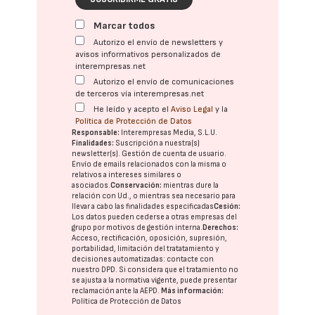
Marcar todos
Autorizo el envío de newsletters y
avisos informativos personalizados de
interempresas.net
Autorizo el envío de comunicaciones
de terceros vía interempresas.net
He leído y acepto el
Aviso Legal
y la
Política de Protección de Datos
Responsable:
Interempresas Media, S.L.U.
Finalidades:
Suscripción a nuestra(s)
newsletter(s). Gestión de cuenta de usuario.
Envío de emails relacionados con la misma o
relativos a intereses similares o
asociados.
Conservación:
mientras dure la
relación con Ud., o mientras sea necesario para
llevar a cabo las finalidades especificadas
Cesión:
Los datos pueden cederse a otras
empresas del
grupo
por motivos de gestión interna.
Derechos:
Acceso, rectificación, oposición, supresión,
portabilidad, limitación del tratatamiento y
decisiones automatizadas:
contacte con
nuestro DPD
. Si considera que el tratamiento no
se ajusta a la normativa vigente, puede presentar
reclamación ante la
AEPD
.
Más información:
Política de Protección de Datos