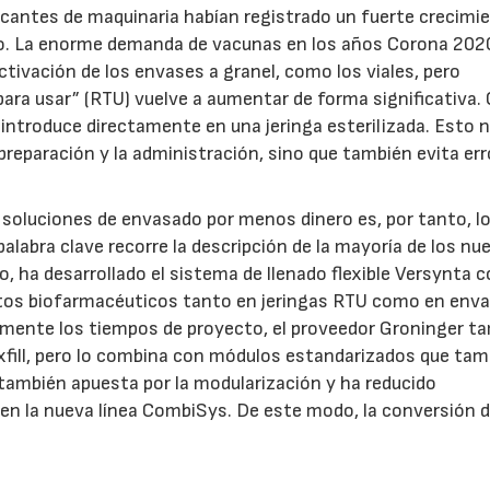
ricantes de maquinaria habían registrado un fuerte crecimi
nado. La enorme demanda de vacunas en los años Corona 202
ivación de los envases a granel, como los viales, pero
s para usar” (RTU) vuelve a aumentar de forma significativa.
introduce directamente en una jeringa esterilizada. Esto 
preparación y la administración, sino que también evita err
 soluciones de envasado por menos dinero es, por tanto, l
alabra clave recorre la descripción de la mayoría de los nu
lo, ha desarrollado el sistema de llenado flexible Versynta
ctos biofarmacéuticos tanto en jeringas RTU como en enva
blemente los tiempos de proyecto, el proveedor Groninger t
lexfill, pero lo combina con módulos estandarizados que tam
 también apuesta por la modularización y ha reducido
en la nueva línea CombiSys. De este modo, la conversión d