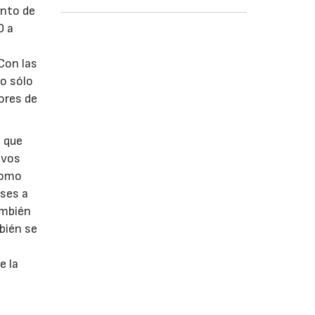
ento de
0 a
 Con las
no sólo
ores de
o que
evos
 como
ses a
ambién
bién se
e la