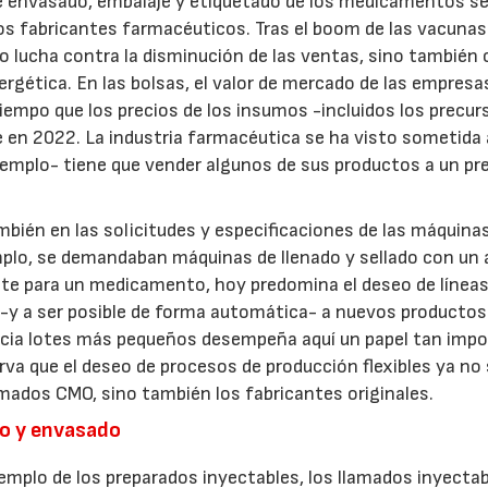
e envasado, embalaje y etiquetado de los medicamentos s
los fabricantes farmacéuticos. Tras el boom de las vacunas
o lucha contra la disminución de las ventas, sino también
nergética. En las bolsas, el valor de mercado de las empresa
tiempo que los precios de los insumos -incluidos los precur
n 2022. La industria farmacéutica se ha visto sometida 
jemplo- tiene que vender algunos de sus productos a un pr
mbién en las solicitudes y especificaciones de las máquina
mplo, se demandaban máquinas de llenado y sellado con un 
nte para un medicamento, hoy predomina el deseo de línea
 -y a ser posible de forma automática- a nuevos productos
acia lotes más pequeños desempeña aquí un papel tan imp
a que el deseo de procesos de producción flexibles ya no 
amados CMO, sino también los fabricantes originales.
do y envasado
jemplo de los preparados inyectables, los llamados inyectab