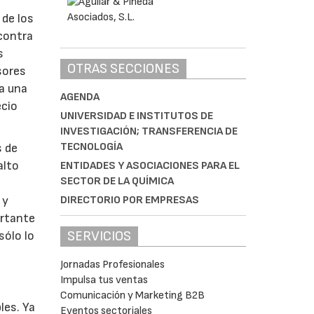
e
 de los
 contra
s
OTRAS SECCIONES
sores
a una
AGENDA
ecio
UNIVERSIDAD E INSTITUTOS DE
INVESTIGACIÓN; TRANSFERENCIA DE
TECNOLOGÍA
s de
alto
ENTIDADES Y ASOCIACIONES PARA EL
SECTOR DE LA QUÍMICA
s
DIRECTORIO POR EMPRESAS
 y
ortante
SERVICIOS
sólo lo
Jornadas Profesionales
Impulsa tus ventas
Comunicación y Marketing B2B
les. Ya
Eventos sectoriales