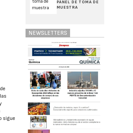
PANEL DE TOMA DE
MUESTRA
NEWSLETTERS
 de
las
y
s
o sigue