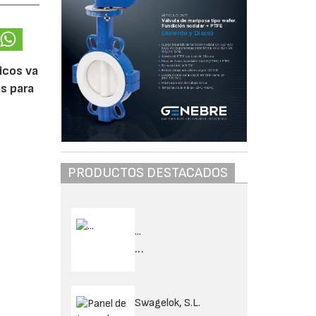
icos va
s para
PRODUCTOS DESTACADOS
...
...
Swagelok, S.L.