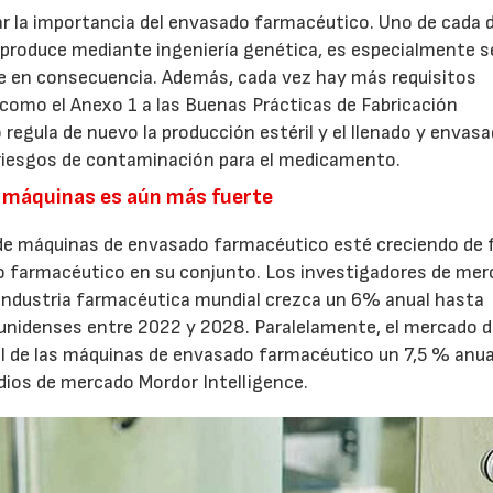
tar la importancia del envasado farmacéutico. Uno de cada 
roduce mediante ingeniería genética, es especialmente s
se en consecuencia. Además, cada vez hay más requisitos
23/07/2026
30/07/2026
 como el Anexo 1 a las Buenas Prácticas de Fabricación
 regula de nuevo la producción estéril y el llenado y envas
 riesgos de contaminación para el medicamento.
s máquinas es aún más fuerte
o de máquinas de envasado farmacéutico esté creciendo de
o farmacéutico en su conjunto. Los investigadores de mer
 industria farmacéutica mundial crezca un 6% anual hasta
ounidenses entre 2022 y 2028. Paralelamente, el mercado d
l de las máquinas de envasado farmacéutico un 7,5 % anua
dios de mercado Mordor Intelligence.