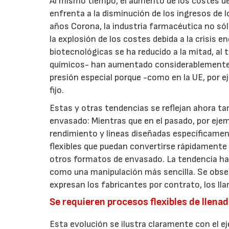
Al mismo tiempo, el aumento de los costes d
enfrenta a la disminución de los ingresos de 
años Corona, la industria farmacéutica no sól
la explosión de los costes debida a la crisis e
biotecnológicas se ha reducido a la mitad, al 
químicos- han aumentado considerablemente e
presión especial porque -como en la UE, por e
fijo.
Estas y otras tendencias se reflejan ahora ta
envasado: Mientras que en el pasado, por eje
rendimiento y líneas diseñadas específicame
flexibles que puedan convertirse rápidamente
otros formatos de envasado. La tendencia h
como una manipulación más sencilla. Se observ
expresan los fabricantes por contrato, los ll
Se requieren procesos flexibles de llena
Esta evolución se ilustra claramente con el e