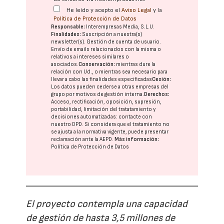
He leído y acepto el
Aviso Legal
y la
Política de Protección de Datos
Responsable:
Interempresas Media, S.L.U.
Finalidades:
Suscripción a nuestra(s)
newsletter(s). Gestión de cuenta de usuario.
Envío de emails relacionados con la misma o
relativos a intereses similares o
asociados.
Conservación:
mientras dure la
relación con Ud., o mientras sea necesario para
llevar a cabo las finalidades especificadas
Cesión:
Los datos pueden cederse a otras
empresas del
grupo
por motivos de gestión interna.
Derechos:
Acceso, rectificación, oposición, supresión,
portabilidad, limitación del tratatamiento y
decisiones automatizadas:
contacte con
nuestro DPD
. Si considera que el tratamiento no
se ajusta a la normativa vigente, puede presentar
reclamación ante la
AEPD
.
Más información:
Política de Protección de Datos
El proyecto contempla una capacidad
de gestión de hasta 3,5 millones de