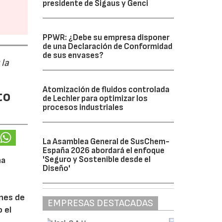
presidente de Sigaus y Genci
PPWR: ¿Debe su empresa disponer
de una Declaración de Conformidad
de sus envases?
 la
Atomización de fluidos controlada
to
de Lechler para optimizar los
procesos industriales
La Asamblea General de SusChem-
España 2026 abordará el enfoque
'Seguro y Sostenible desde el
na
Diseño'
ones de
EMPRESAS DESTACADAS
 el