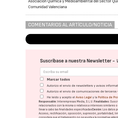
Asociación Química y Medioambiental del Sector Quí
Comunidad Valenciana
COMENTARIOS AL ARTÍCULO/NOTICIA
Suscríbase a nuestra Newsletter -
Marcar todos
Autorizo el envío de newsletters y avisos inform
Autorizo el envío de comunicaciones de terceros 
He leído y acepto el
Aviso Legal
y la
Política de Pr
Responsable:
Interempresas Media, S.L.U.
Finalidades:
Suscri
relacionados con la misma o relativos a intereses similares 
llevar a cabo las finalidades especificadas
Cesión:
Los datos p
Acceso, rectificación, oposición, supresión, portabilidad, l
considera que el tratamiento no se ajusta a la normativa vige