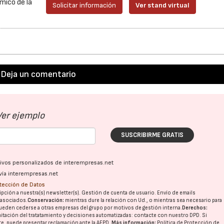
mico de la
Solicitar información
Ver stand virtual
23/07/2026
Deja un comentario
Ver ejemplo
SUSCRIBIRME GRATIS
ativos personalizados de interempresas.net
vía interempresas.net
otección de Datos
pción a nuestra(s) newsletter(s). Gestión de cuenta de usuario. Envío de emails
o asociados.
Conservación:
mientras dure la relación con Ud., o mientras sea necesario para
ueden cederse a otras
empresas del grupo
por motivos de gestión interna.
Derechos:
imitación del tratatamiento y decisiones automatizadas:
contacte con nuestro DPD
. Si
nte, puede presentar reclamación ante la
AEPD
.
Más información:
Política de Protección de