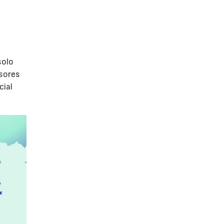
s
olo
isores
cial