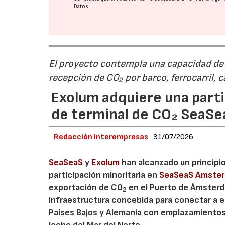
Datos
El proyecto contempla una capacidad de g
recepción de CO₂ por barco, ferrocarril, 
Exolum adquiere una parti
de terminal de CO₂ SeaS
Redacción Interempresas
31/07/2026
SeaSeaS
y
Exolum
han alcanzado un principi
participación minoritaria en
SeaSeaS Amste
exportación de CO
en el Puerto de Ámsterda
2
infraestructura concebida para conectar a e
Países Bajos y Alemania con emplazamiento