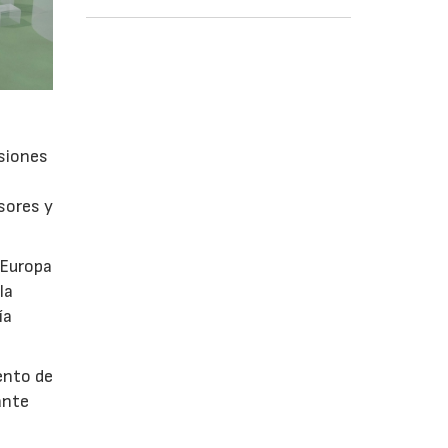
isiones
sores y
 Europa
la
ía
ento de
ante