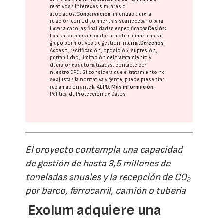
relativos a intereses similares o
asociados.
Conservación:
mientras dure la
relación con Ud., o mientras sea necesario para
llevar a cabo las finalidades especificadas
Cesión:
Los datos pueden cederse a otras
empresas del
grupo
por motivos de gestión interna.
Derechos:
Acceso, rectificación, oposición, supresión,
portabilidad, limitación del tratatamiento y
decisiones automatizadas:
contacte con
nuestro DPD
. Si considera que el tratamiento no
se ajusta a la normativa vigente, puede presentar
reclamación ante la
AEPD
.
Más información:
Política de Protección de Datos
El proyecto contempla una capacidad
de gestión de hasta 3,5 millones de
toneladas anuales y la recepción de CO₂
por barco, ferrocarril, camión o tubería
Exolum adquiere una