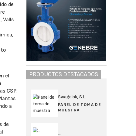
ido de
bre
, Valls
ímica,
cto
PRODUCTOS DESTACADOS
en el
á
mas CSP.
Swagelok, S.L.
Plantas
PANEL DE TOMA DE
endo a
MUESTRA
s de
al
...