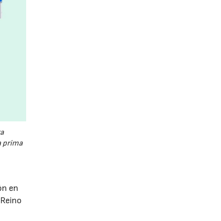
a
a prima
ón en
 Reino