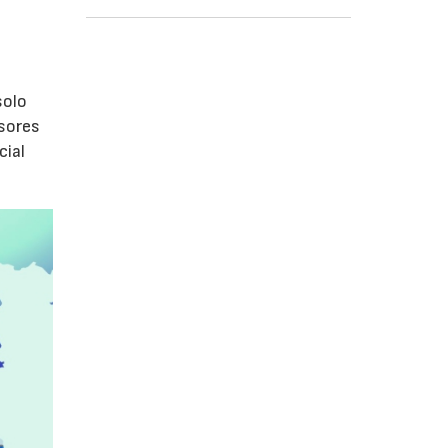
s
olo
isores
cial