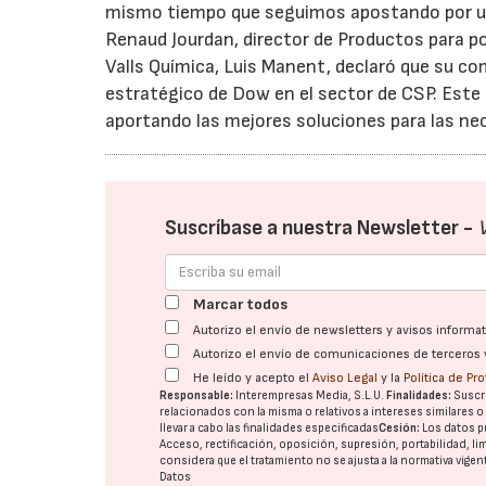
mismo tiempo que seguimos apostando por una
Renaud Jourdan, director de Productos para pol
Valls Química, Luis Manent, declaró que su c
estratégico de Dow en el sector de CSP. Este
aportando las mejores soluciones para las ne
Suscríbase a nuestra Newsletter -
Marcar todos
Autorizo el envío de newsletters y avisos inform
Autorizo el envío de comunicaciones de terceros 
He leído y acepto el
Aviso Legal
y la
Política de Pr
Responsable:
Interempresas Media, S.L.U.
Finalidades:
Suscri
relacionados con la misma o relativos a intereses similares 
llevar a cabo las finalidades especificadas
Cesión:
Los datos p
Acceso, rectificación, oposición, supresión, portabilidad, l
considera que el tratamiento no se ajusta a la normativa vige
Datos