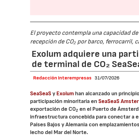
El proyecto contempla una capacidad de g
recepción de CO₂ por barco, ferrocarril, 
Exolum adquiere una parti
de terminal de CO₂ SeaS
Redacción Interempresas
31/07/2026
SeaSeaS
y
Exolum
han alcanzado un principi
participación minoritaria en
SeaSeaS Amste
exportación de CO
en el Puerto de Ámsterda
2
infraestructura concebida para conectar a e
Países Bajos y Alemania con emplazamiento
lecho del Mar del Norte.