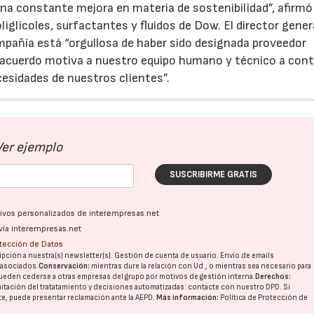
 constante mejora en materia de sostenibilidad”, afirmó
iglicoles, surfactantes y fluidos de Dow. El director gener
ompañía está “orgullosa de haber sido designada proveedor
 acuerdo motiva a nuestro equipo humano y técnico a cont
cesidades de nuestros clientes”.
Ver ejemplo
SUSCRIBIRME GRATIS
ativos personalizados de interempresas.net
vía interempresas.net
otección de Datos
pción a nuestra(s) newsletter(s). Gestión de cuenta de usuario. Envío de emails
o asociados.
Conservación:
mientras dure la relación con Ud., o mientras sea necesario para
ueden cederse a otras
empresas del grupo
por motivos de gestión interna.
Derechos:
imitación del tratatamiento y decisiones automatizadas:
contacte con nuestro DPD
. Si
nte, puede presentar reclamación ante la
AEPD
.
Más información:
Política de Protección de