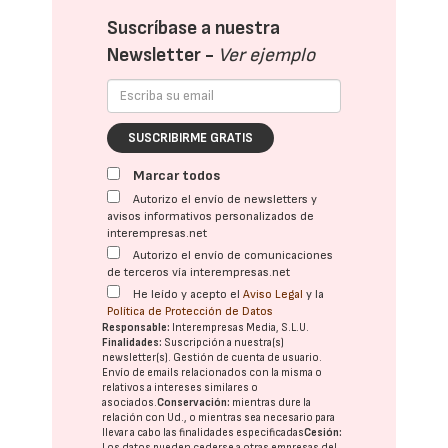
Suscríbase a nuestra
Newsletter -
Ver ejemplo
SUSCRIBIRME GRATIS
Marcar todos
Autorizo el envío de newsletters y
avisos informativos personalizados de
interempresas.net
Autorizo el envío de comunicaciones
de terceros vía interempresas.net
He leído y acepto el
Aviso Legal
y la
Política de Protección de Datos
Responsable:
Interempresas Media, S.L.U.
Finalidades:
Suscripción a nuestra(s)
newsletter(s). Gestión de cuenta de usuario.
Envío de emails relacionados con la misma o
relativos a intereses similares o
asociados.
Conservación:
mientras dure la
relación con Ud., o mientras sea necesario para
llevar a cabo las finalidades especificadas
Cesión:
Los datos pueden cederse a otras
empresas del