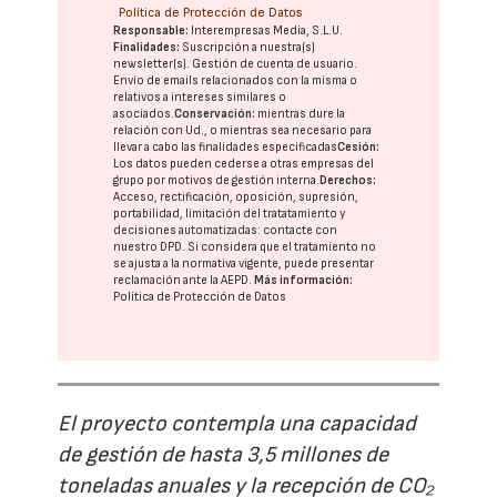
Política de Protección de Datos
Responsable:
Interempresas Media, S.L.U.
Finalidades:
Suscripción a nuestra(s)
newsletter(s). Gestión de cuenta de usuario.
Envío de emails relacionados con la misma o
relativos a intereses similares o
asociados.
Conservación:
mientras dure la
relación con Ud., o mientras sea necesario para
llevar a cabo las finalidades especificadas
Cesión:
Los datos pueden cederse a otras
empresas del
grupo
por motivos de gestión interna.
Derechos:
Acceso, rectificación, oposición, supresión,
portabilidad, limitación del tratatamiento y
decisiones automatizadas:
contacte con
nuestro DPD
. Si considera que el tratamiento no
se ajusta a la normativa vigente, puede presentar
reclamación ante la
AEPD
.
Más información:
Política de Protección de Datos
El proyecto contempla una capacidad
de gestión de hasta 3,5 millones de
toneladas anuales y la recepción de CO₂