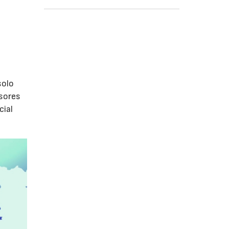
s
olo
isores
cial