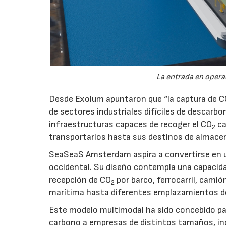
La entrada en operac
Desde Exolum apuntaron que “la captura de 
de sectores industriales difíciles de descarbo
infraestructuras capaces de recoger el CO
ca
2
transportarlos hasta sus destinos de almace
SeaSeaS Amsterdam aspira a convertirse en u
occidental. Su diseño contempla una capacida
recepción de CO
por barco, ferrocarril, cami
2
marítima hasta diferentes emplazamientos d
Este modelo multimodal ha sido concebido par
carbono a empresas de distintos tamaños, inc