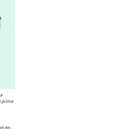
a
a prima
ón en