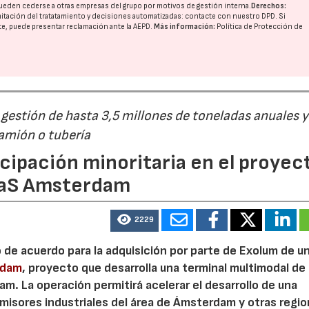
ueden cederse a otras
empresas del grupo
por motivos de gestión interna.
Derechos:
imitación del tratatamiento y decisiones automatizadas:
contacte con nuestro DPD
. Si
nte, puede presentar reclamación ante la
AEPD
.
Más información:
Política de Protección de
23/07/2026
30/07/2026
estión de hasta 3,5 millones de toneladas anuales y
camión o tubería
cipación minoritaria en el proyec
eaS Amsterdam
2229
o de acuerdo para la adquisición por parte de Exolum de u
rdam
, proyecto que desarrolla una terminal multimodal de
m. La operación permitirá acelerar el desarrollo de una
misores industriales del área de Ámsterdam y otras regi