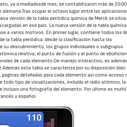
reto, ya a mediadosde mes, se contabilizaron más de 20.0
 alemana.Tras ocupar el octavo lugar entre las aplicacion
va versión de la tabla periódica química de Merck se sitúa 
scargadas en ese país. La nueva versión de la tabla química
se a varios motivos. En primer lugar, contiene todos los d
la tabla periódica: desde la clasificación hasta las
de su descubrimiento, los grupos individuales o subgrupos.
mica relativa, el punto de fusión y el punto de ebullición,
cionales de cada elemento.De manejo interactivo, es ademá
faz.Además esta tabla se caracteriza por su disposición bien
s, páginas detalladas para cada elemento así como acceso r
todo tipo de visualizaciones, incluido el radio atómico, la
 e incluso una fotografía del elemento. Por último es multil
francés y español.