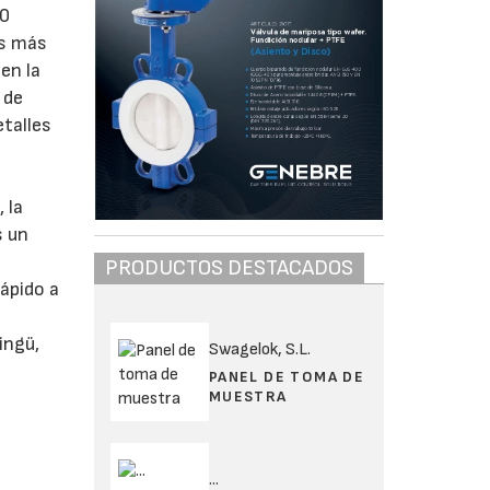
00
es más
en la
 de
etalles
 la
s un
PRODUCTOS DESTACADOS
ápido a
ingü,
Swagelok, S.L.
PANEL DE TOMA DE
MUESTRA
...