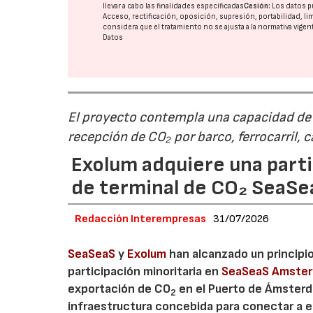
llevar a cabo las finalidades especificadas
Cesión:
Los datos p
Acceso, rectificación, oposición, supresión, portabilidad, l
considera que el tratamiento no se ajusta a la normativa vige
Datos
El proyecto contempla una capacidad de g
recepción de CO₂ por barco, ferrocarril, 
Exolum adquiere una parti
de terminal de CO₂ SeaS
Redacción Interempresas
31/07/2026
SeaSeaS
y
Exolum
han alcanzado un principi
participación minoritaria en
SeaSeaS Amste
exportación de CO
en el Puerto de Ámsterda
2
infraestructura concebida para conectar a e