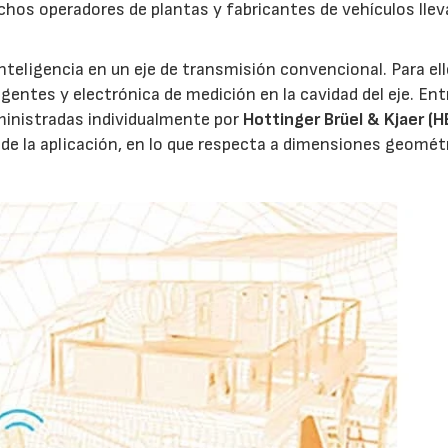
hos operadores de plantas y fabricantes de vehículos lle
nteligencia en un eje de transmisión convencional. Para ell
23/07/2026
30/07/2026
entes y electrónica de medición en la cavidad del eje. Ent
inistradas individualmente por
Hottinger Brüel & Kjaer (
de la aplicación, en lo que respecta a dimensiones geomét