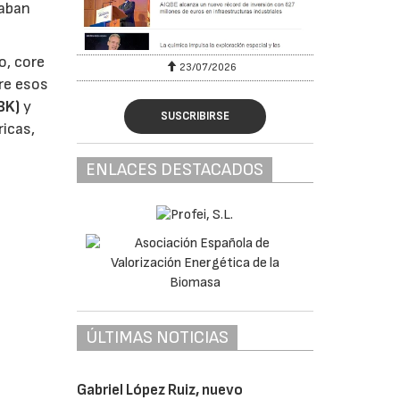
vaban
o, core
23/07/2026
re esos
HBK)
y
SUSCRIBIRSE
ricas,
ENLACES DESTACADOS
ÚLTIMAS NOTICIAS
Gabriel López Ruiz, nuevo