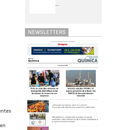
...
NEWSLETTERS
entes
cen