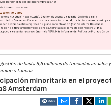
ativos personalizados de interempresas.net
vía interempresas.net
otección de Datos
pción a nuestra(s) newsletter(s). Gestión de cuenta de usuario. Envío de emails
o asociados.
Conservación:
mientras dure la relación con Ud., o mientras sea necesario para
ueden cederse a otras
empresas del grupo
por motivos de gestión interna.
Derechos:
imitación del tratatamiento y decisiones automatizadas:
contacte con nuestro DPD
. Si
nte, puede presentar reclamación ante la
AEPD
.
Más información:
Política de Protección de
estión de hasta 3,5 millones de toneladas anuales y
camión o tubería
cipación minoritaria en el proyec
eaS Amsterdam
2339