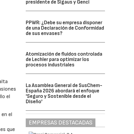
presidente de Sigaus y Genci
PPWR: ¿Debe su empresa disponer
de una Declaración de Conformidad
de sus envases?
Atomización de fluidos controlada
de Lechler para optimizar los
procesos industriales
alta
La Asamblea General de SusChem-
lusiones
España 2026 abordará el enfoque
lo el
'Seguro y Sostenible desde el
Diseño'
 en el
EMPRESAS DESTACADAS
les que