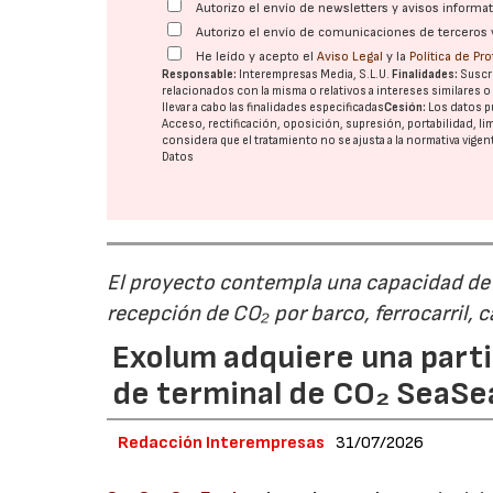
Autorizo el envío de newsletters y avisos inform
Autorizo el envío de comunicaciones de terceros 
He leído y acepto el
Aviso Legal
y la
Política de Pr
Responsable:
Interempresas Media, S.L.U.
Finalidades:
Suscri
relacionados con la misma o relativos a intereses similares 
llevar a cabo las finalidades especificadas
Cesión:
Los datos p
Acceso, rectificación, oposición, supresión, portabilidad, l
considera que el tratamiento no se ajusta a la normativa vige
Datos
El proyecto contempla una capacidad de g
recepción de CO₂ por barco, ferrocarril, 
Exolum adquiere una parti
de terminal de CO₂ SeaS
Redacción Interempresas
31/07/2026