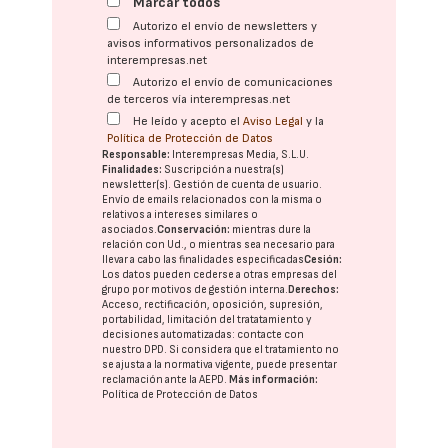
Marcar todos
Autorizo el envío de newsletters y
avisos informativos personalizados de
interempresas.net
Autorizo el envío de comunicaciones
de terceros vía interempresas.net
He leído y acepto el
Aviso Legal
y la
Política de Protección de Datos
Responsable:
Interempresas Media, S.L.U.
Finalidades:
Suscripción a nuestra(s)
newsletter(s). Gestión de cuenta de usuario.
Envío de emails relacionados con la misma o
relativos a intereses similares o
asociados.
Conservación:
mientras dure la
relación con Ud., o mientras sea necesario para
llevar a cabo las finalidades especificadas
Cesión:
Los datos pueden cederse a otras
empresas del
grupo
por motivos de gestión interna.
Derechos:
Acceso, rectificación, oposición, supresión,
portabilidad, limitación del tratatamiento y
decisiones automatizadas:
contacte con
nuestro DPD
. Si considera que el tratamiento no
se ajusta a la normativa vigente, puede presentar
reclamación ante la
AEPD
.
Más información:
Política de Protección de Datos