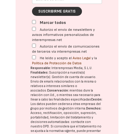
SUSCRIBIRME GRATIS
Marcar todos
Autorizo el envío de newsletters y
avisos informativos personalizados de
interempresas.net
Autorizo el envío de comunicaciones
de terceros vía interempresas.net
He leído y acepto el
Aviso Legal
y la
Política de Protección de Datos
Responsable:
Interempresas Media, S.L.U.
Finalidades:
Suscripción a nuestra(s)
newsletter(s). Gestión de cuenta de usuario.
Envío de emails relacionados con la misma o
relativos a intereses similares o
asociados.
Conservación:
mientras dure la
relación con Ud., o mientras sea necesario para
llevar a cabo las finalidades especificadas
Cesión:
Los datos pueden cederse a otras
empresas del
grupo
por motivos de gestión interna.
Derechos:
Acceso, rectificación, oposición, supresión,
portabilidad, limitación del tratatamiento y
decisiones automatizadas:
contacte con
nuestro DPD
. Si considera que el tratamiento no
se ajusta a la normativa vigente, puede presentar