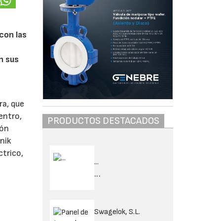
con las
n sus
ra, que
entro,
PRODUCTOS DESTACADOS
ión
nik
ctrico,
...
...
Swagelok, S.L.