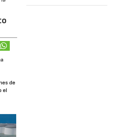
to
na
ones de
 el