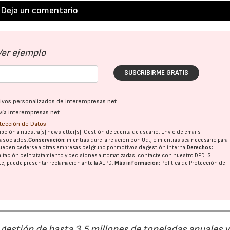
Deja un comentario
Ver ejemplo
SUSCRIBIRME GRATIS
ativos personalizados de interempresas.net
vía interempresas.net
otección de Datos
pción a nuestra(s) newsletter(s). Gestión de cuenta de usuario. Envío de emails
o asociados.
Conservación:
mientras dure la relación con Ud., o mientras sea necesario para
ueden cederse a otras
empresas del grupo
por motivos de gestión interna.
Derechos:
imitación del tratatamiento y decisiones automatizadas:
contacte con nuestro DPD
. Si
nte, puede presentar reclamación ante la
AEPD
.
Más información:
Política de Protección de
estión de hasta 3,5 millones de toneladas anuales y