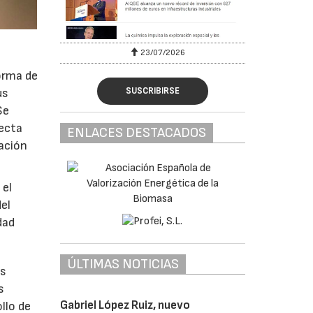
23/07/2026
orma de
SUSCRIBIRSE
us
Se
recta
ENLACES DESTACADOS
mación
 el
el
dad
ÚLTIMAS NOTICIAS
os
s
Gabriel López Ruiz, nuevo
llo de