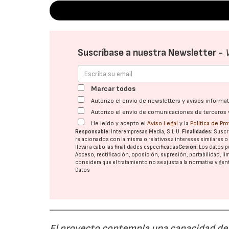
Suscríbase a nuestra Newsletter -
Marcar todos
Autorizo el envío de newsletters y avisos inform
Autorizo el envío de comunicaciones de terceros 
He leído y acepto el
Aviso Legal
y la
Política de Pr
Responsable:
Interempresas Media, S.L.U.
Finalidades:
Suscri
relacionados con la misma o relativos a intereses similares 
llevar a cabo las finalidades especificadas
Cesión:
Los datos p
Acceso, rectificación, oposición, supresión, portabilidad, l
considera que el tratamiento no se ajusta a la normativa vige
Datos
El proyecto contempla una capacidad de g