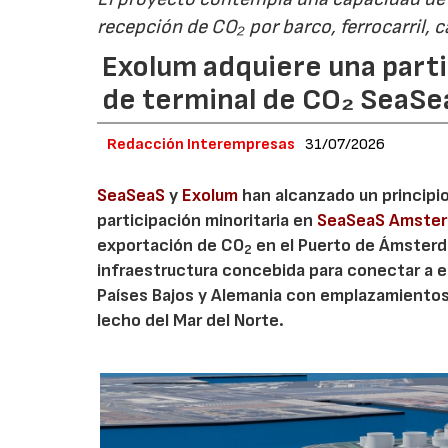
recepción de CO₂ por barco, ferrocarril, 
Exolum adquiere una parti
de terminal de CO₂ SeaS
Redacción Interempresas
31/07/2026
SeaSeaS
y
Exolum
han alcanzado un principi
participación minoritaria en
SeaSeaS Amste
exportación de CO
en el Puerto de Ámsterda
2
infraestructura concebida para conectar a e
Países Bajos y Alemania con emplazamiento
lecho del Mar del Norte.