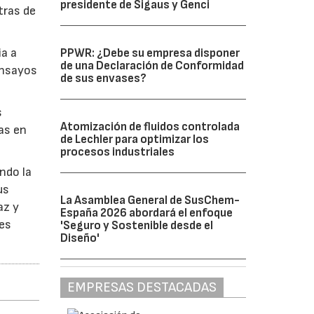
presidente de Sigaus y Genci
tras de
ia a
PPWR: ¿Debe su empresa disponer
de una Declaración de Conformidad
ensayos
de sus envases?
s
Atomización de fluidos controlada
as en
de Lechler para optimizar los
procesos industriales
ndo la
us
La Asamblea General de SusChem-
az y
España 2026 abordará el enfoque
nes
'Seguro y Sostenible desde el
Diseño'
EMPRESAS DESTACADAS