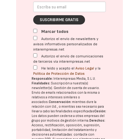
SUSCRIBIRME GRATIS
Marcar todos
Autorizo el envío de newsletters y
avisos informativos personalizados de
interempresas.net
Autorizo el envío de comunicaciones
de terceros vía interempresas.net
He leído y acepto el
Aviso Legal
y la
Política de Protección de Datos
Responsable:
Interempresas Media, S.L.U.
Finalidades:
Suscripción a nuestra(s)
newsletter(s). Gestión de cuenta de usuario.
Envío de emails relacionados con la misma o
relativos a intereses similares o
asociados.
Conservación:
mientras dure la
relación con Ud., o mientras sea necesario para
llevar a cabo las finalidades especificadas
Cesión:
Los datos pueden cederse a otras
empresas del
grupo
por motivos de gestión interna.
Derechos:
Acceso, rectificación, oposición, supresión,
portabilidad, limitación del tratatamiento y
decisiones automatizadas:
contacte con