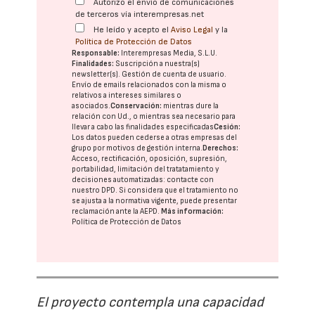
Autorizo el envío de comunicaciones
de terceros vía interempresas.net
He leído y acepto el
Aviso Legal
y la
Política de Protección de Datos
Responsable:
Interempresas Media, S.L.U.
Finalidades:
Suscripción a nuestra(s)
newsletter(s). Gestión de cuenta de usuario.
Envío de emails relacionados con la misma o
relativos a intereses similares o
asociados.
Conservación:
mientras dure la
relación con Ud., o mientras sea necesario para
llevar a cabo las finalidades especificadas
Cesión:
Los datos pueden cederse a otras
empresas del
grupo
por motivos de gestión interna.
Derechos:
Acceso, rectificación, oposición, supresión,
portabilidad, limitación del tratatamiento y
decisiones automatizadas:
contacte con
nuestro DPD
. Si considera que el tratamiento no
se ajusta a la normativa vigente, puede presentar
reclamación ante la
AEPD
.
Más información:
Política de Protección de Datos
El proyecto contempla una capacidad