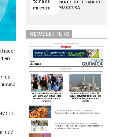
PANEL DE TOMA DE
MUESTRA
NEWSLETTERS
a hacer
ad en
n del
química
697.500
a, que