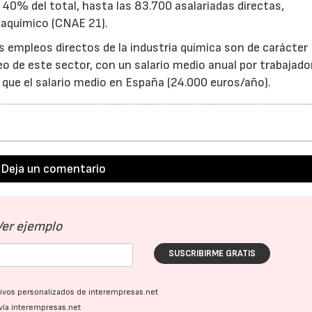
 40% del total, hasta las 83.700 asalariadas directas,
maquímico (CNAE 21).
os empleos directos de la industria química son de carácter
23/07/2026
30/07/2026
leo de este sector, con un salario medio anual por trabajado
que el salario medio en España (24.000 euros/año).
Deja un comentario
Ver ejemplo
SUSCRIBIRME GRATIS
ativos personalizados de interempresas.net
vía interempresas.net