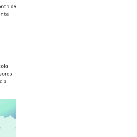
ento de
ante
s
olo
isores
cial