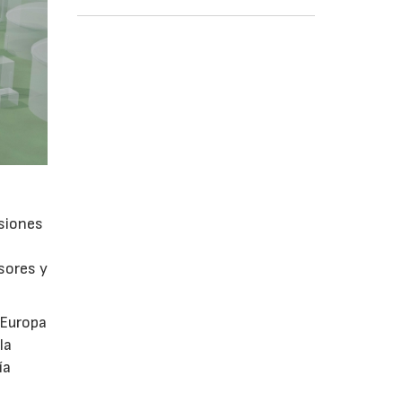
isiones
sores y
 Europa
la
ía