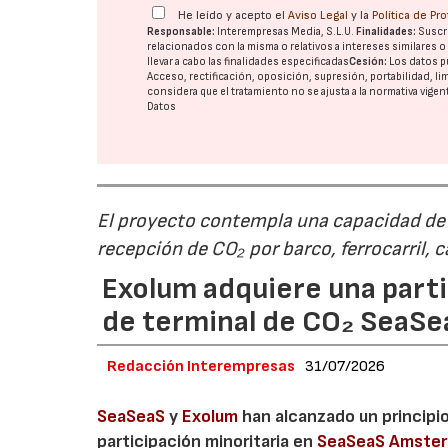
He leído y acepto el
Aviso Legal
y la
Política de Pr
Responsable:
Interempresas Media, S.L.U.
Finalidades:
Suscri
relacionados con la misma o relativos a intereses similares 
llevar a cabo las finalidades especificadas
Cesión:
Los datos p
Acceso, rectificación, oposición, supresión, portabilidad, l
considera que el tratamiento no se ajusta a la normativa vige
Datos
El proyecto contempla una capacidad de g
recepción de CO₂ por barco, ferrocarril, 
Exolum adquiere una parti
de terminal de CO₂ SeaS
Redacción Interempresas
31/07/2026
SeaSeaS
y
Exolum
han alcanzado un principi
participación minoritaria en
SeaSeaS Amste