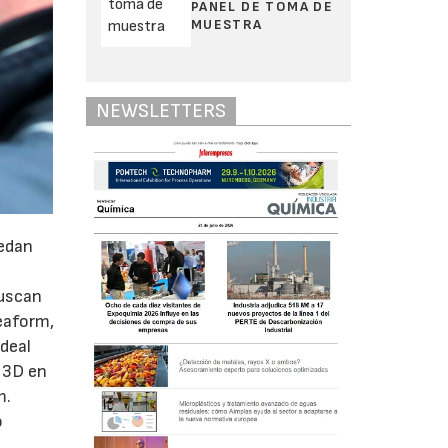
PANEL DE TOMA DE
MUESTRA
NEWSLETTERS
uedan
buscan
eaform,
deal
o 3D en
m.
o