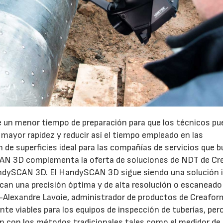
e un menor tiempo de preparación para que los técnicos p
 mayor rapidez y reducir así el tiempo empleado en las
 de superficies ideal para las compañías de servicios que 
SCAN 3D complementa la oferta de soluciones de NDT de Cr
HandySCAN 3D. El HandySCAN 3D sigue siendo una solución i
scan una precisión óptima y de alta resolución o escanead
e-Alexandre Lavoie, administrador de productos de Creafor
e viables para los equipos de inspección de tuberías, per
n con los métodos tradicionales tales como el medidor de