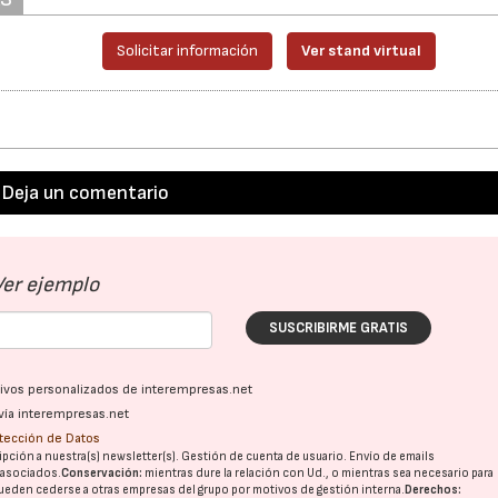
.
Solicitar información
Ver stand virtual
Deja un comentario
Ver ejemplo
SUSCRIBIRME GRATIS
ativos personalizados de interempresas.net
vía interempresas.net
otección de Datos
pción a nuestra(s) newsletter(s). Gestión de cuenta de usuario. Envío de emails
o asociados.
Conservación:
mientras dure la relación con Ud., o mientras sea necesario para
ueden cederse a otras
empresas del grupo
por motivos de gestión interna.
Derechos: