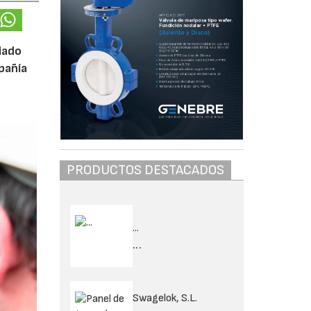
iado
pañía
PRODUCTOS DESTACADOS
...
...
Swagelok, S.L.