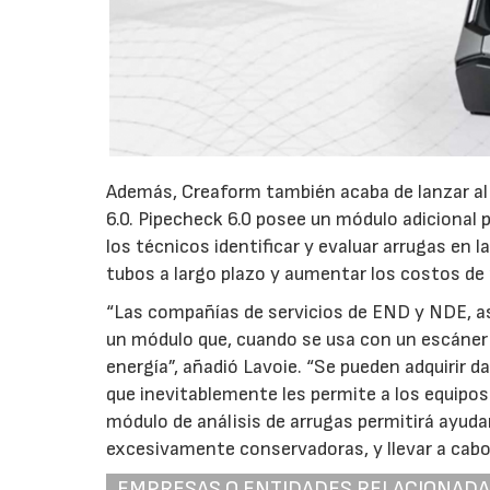
Además, Creaform también acaba de lanzar al
6.0. Pipecheck 6.0 posee un módulo adicional p
los técnicos identificar y evaluar arrugas en
tubos a largo plazo y aumentar los costos d
“Las compañías de servicios de END y NDE, as
un módulo que, cuando se usa con un escáner 3D
energía”, añadió Lavoie. “Se pueden adquirir d
que inevitablemente les permite a los equipos
módulo de análisis de arrugas permitirá ayud
excesivamente conservadoras, y llevar a cab
EMPRESAS O ENTIDADES RELACIONAD