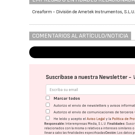
Creaform - División de Ametek Instrumentos, S.L.U
COMENTARIOS AL ARTÍCULO/NOTICIA
Suscríbase a nuestra Newsletter -
Marcar todos
Autorizo el envío de newsletters y avisos inform
Autorizo el envío de comunicaciones de terceros 
He leído y acepto el
Aviso Legal
y la
Política de Pr
Responsable:
Interempresas Media, S.L.U.
Finalidades:
Suscri
relacionados con la misma o relativos a intereses similares 
llevar a cabo las finalidades especificadas
Cesión:
Los datos p