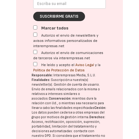
SUSCRIBIRME GRATIS
Marcar todos
Autorizo el envío de newsletters y
avisos informativos personalizados de
interempresas.net
Autorizo el envío de comunicaciones
de terceros vía interempresas.net
He leído y acepto el
Aviso Legal
y la
Política de Protección de Datos
Responsable:
Interempresas Media, S.L.U.
Finalidades:
Suscripción a nuestra(s)
newsletter(s). Gestión de cuenta de usuario.
Envío de emails relacionados con la misma o
relativos a intereses similares o
asociados.
Conservación:
mientras dure la
relación con Ud., o mientras sea necesario para
llevar a cabo las finalidades especificadas
Cesión:
Los datos pueden cederse a otras
empresas del
grupo
por motivos de gestión interna.
Derechos:
Acceso, rectificación, oposición, supresión,
portabilidad, limitación del tratatamiento y
decisiones automatizadas:
contacte con
nuestro DPD
. Si considera que el tratamiento no