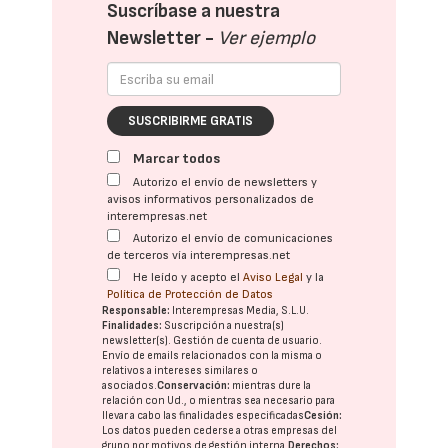
Suscríbase a nuestra
Newsletter -
Ver ejemplo
SUSCRIBIRME GRATIS
Marcar todos
Autorizo el envío de newsletters y
avisos informativos personalizados de
interempresas.net
Autorizo el envío de comunicaciones
de terceros vía interempresas.net
He leído y acepto el
Aviso Legal
y la
Política de Protección de Datos
Responsable:
Interempresas Media, S.L.U.
Finalidades:
Suscripción a nuestra(s)
newsletter(s). Gestión de cuenta de usuario.
Envío de emails relacionados con la misma o
relativos a intereses similares o
asociados.
Conservación:
mientras dure la
relación con Ud., o mientras sea necesario para
llevar a cabo las finalidades especificadas
Cesión:
Los datos pueden cederse a otras
empresas del
grupo
por motivos de gestión interna.
Derechos: