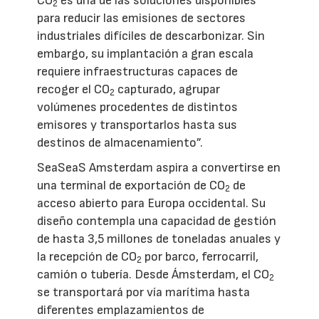
CO
es una de las soluciones disponibles
2
para reducir las emisiones de sectores
industriales difíciles de descarbonizar. Sin
embargo, su implantación a gran escala
requiere infraestructuras capaces de
recoger el CO
capturado, agrupar
2
volúmenes procedentes de distintos
emisores y transportarlos hasta sus
destinos de almacenamiento”.
SeaSeaS Amsterdam aspira a convertirse en
una terminal de exportación de CO
de
2
acceso abierto para Europa occidental. Su
diseño contempla una capacidad de gestión
de hasta 3,5 millones de toneladas anuales y
la recepción de CO
por barco, ferrocarril,
2
camión o tubería. Desde Ámsterdam, el CO
2
se transportará por vía marítima hasta
diferentes emplazamientos de