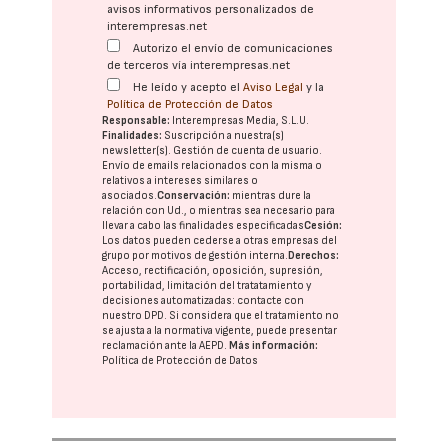
avisos informativos personalizados de
interempresas.net
Autorizo el envío de comunicaciones
de terceros vía interempresas.net
He leído y acepto el
Aviso Legal
y la
Política de Protección de Datos
Responsable:
Interempresas Media, S.L.U.
Finalidades:
Suscripción a nuestra(s)
newsletter(s). Gestión de cuenta de usuario.
Envío de emails relacionados con la misma o
relativos a intereses similares o
asociados.
Conservación:
mientras dure la
relación con Ud., o mientras sea necesario para
llevar a cabo las finalidades especificadas
Cesión:
Los datos pueden cederse a otras
empresas del
grupo
por motivos de gestión interna.
Derechos:
Acceso, rectificación, oposición, supresión,
portabilidad, limitación del tratatamiento y
decisiones automatizadas:
contacte con
nuestro DPD
. Si considera que el tratamiento no
se ajusta a la normativa vigente, puede presentar
reclamación ante la
AEPD
.
Más información:
Política de Protección de Datos