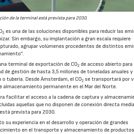
ión de la terminal está prevista para 2030.
CO
es una de las soluciones disponibles para reducir las em
2
nizar. Sin embargo, su implantación a gran escala requiere
pturado, agrupar volúmenes procedentes de distintos emi
namiento”.
na terminal de exportación de CO
de acceso abierto para
2
d de gestión de hasta 3,5 millones de toneladas anuales y 
ón o tubería. Desde Ámsterdam, el CO
se transportará por v
2
e almacenamiento permanente en el Mar del Norte.
a facilitar el acceso a la cadena de captura y almacenami
luidas aquellas que no disponen de conexión directa medi
 está prevista para 2030.
to su experiencia en el desarrollo y operación de grandes
nocimiento en el transporte y almacenamiento de producto