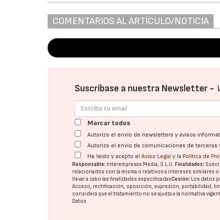
COMENTARIOS AL ARTÍCULO/NOTICIA
Suscríbase a nuestra Newsletter -
Marcar todos
Autorizo el envío de newsletters y avisos inform
Autorizo el envío de comunicaciones de terceros 
He leído y acepto el
Aviso Legal
y la
Política de Pr
Responsable:
Interempresas Media, S.L.U.
Finalidades:
Suscri
relacionados con la misma o relativos a intereses similares 
llevar a cabo las finalidades especificadas
Cesión:
Los datos p
Acceso, rectificación, oposición, supresión, portabilidad, l
considera que el tratamiento no se ajusta a la normativa vige
Datos