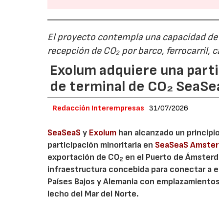
El proyecto contempla una capacidad de g
recepción de CO₂ por barco, ferrocarril, 
Exolum adquiere una parti
de terminal de CO₂ SeaS
Redacción Interempresas
31/07/2026
SeaSeaS
y
Exolum
han alcanzado un principi
participación minoritaria en
SeaSeaS Amste
exportación de CO
en el Puerto de Ámsterda
2
infraestructura concebida para conectar a e
Países Bajos y Alemania con emplazamiento
lecho del Mar del Norte.