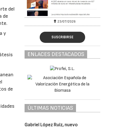
rte del
a de
23/07/2026
nte.
a y
SUSCRIBIRSE
ENLACES DESTACADOS
átesis
rranean
el
utos de
sidades
ÚLTIMAS NOTICIAS
Gabriel López Ruiz, nuevo