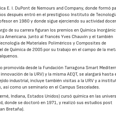
ica E. I. DuPont de Nemours and Company, donde formó pa
ños después entró en el prestigioso Instituto de Tecnologí
23/07/2026
30/07/2026
ofesor en 1980 y donde sigue ejerciendo su actividad doce
argo de su carrera figuran los premios en Química Inorgánic
a Americana. Junto al francés Yves Chauvin y el también
Tecnología de Materiales Poliméricos y Composites de
l de Química de 2005 por su trabajo en el campo de la met
 alquenos.
 sido promovida desde la Fundación Tarragona Smart Medite
 innovación de la URV) y la misma AEQT, se alargará hasta 
jido industrial, incluye también visitas a la URV y a instit
, así como un seminario en el Campus Sescelades.
erné, Indiana, Estados Unidos) cursó química en las univer
rd, donde se doctoró en 1971, y realizó sus estudios post
ran Bretaña).