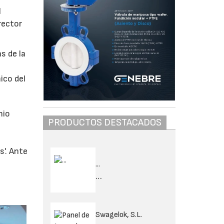
l
rector
s de la
ico del
mio
PRODUCTOS DESTACADOS
s'. Ante
...
e
...
Swagelok, S.L.