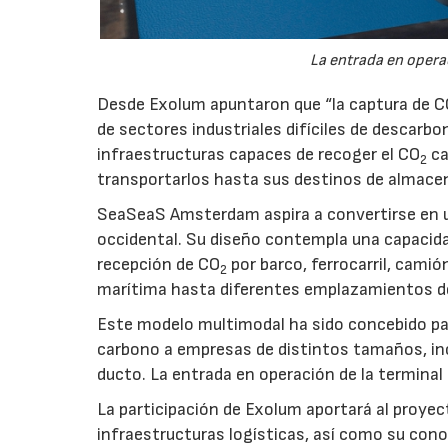
La entrada en operac
Desde Exolum apuntaron que “la captura de 
de sectores industriales difíciles de descarbo
infraestructuras capaces de recoger el CO
ca
2
transportarlos hasta sus destinos de almace
SeaSeaS Amsterdam aspira a convertirse en u
occidental. Su diseño contempla una capacida
recepción de CO
por barco, ferrocarril, cami
2
marítima hasta diferentes emplazamientos d
Este modelo multimodal ha sido concebido par
carbono a empresas de distintos tamaños, inc
ducto. La entrada en operación de la terminal
La participación de Exolum aportará al proyec
infraestructuras logísticas, así como su co