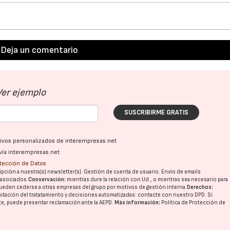
Deja un comentario
Ver ejemplo
SUSCRIBIRME GRATIS
ativos personalizados de interempresas.net
vía interempresas.net
otección de Datos
pción a nuestra(s) newsletter(s). Gestión de cuenta de usuario. Envío de emails
o asociados.
Conservación:
mientras dure la relación con Ud., o mientras sea necesario para
ueden cederse a otras
empresas del grupo
por motivos de gestión interna.
Derechos:
imitación del tratatamiento y decisiones automatizadas:
contacte con nuestro DPD
. Si
nte, puede presentar reclamación ante la
AEPD
.
Más información:
Política de Protección de