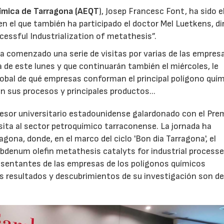
ímica de Tarragona (AEQT
), Josep Francesc Font, ha sido e
en el que también ha participado el doctor Mel Luetkens, di
cessful Industrialization of metathesis”.
a comenzado una serie de visitas por varias de las empresa
a de este lunes y que continuarán también el miércoles, le
lobal de qué empresas conforman el principal polígono quím
on sus procesos y principales productos...
ofesor universitario estadounidense galardonado con el Pre
sita al sector petroquímico tarraconense. La jornada ha
na, donde, en el marco del ciclo 'Bon dia Tarragona', el
ybdenum olefin metathesis catalyts for industrial processe
esentantes de las empresas de los polígonos químicos
 resultados y descubrimientos de su investigación son d