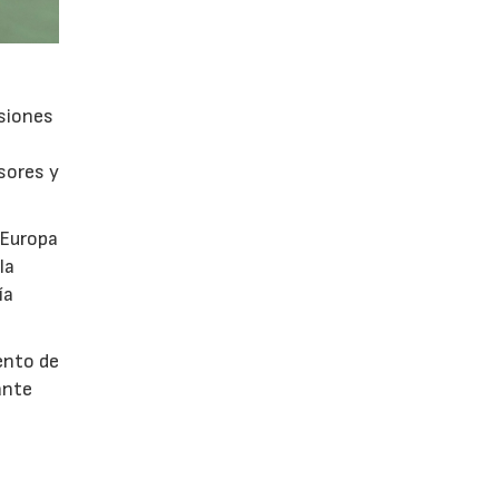
isiones
sores y
 Europa
la
ía
ento de
ante
s