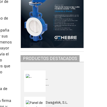
or de
no de
mpaña
r sus
n menos
mayor
ía el
PRODUCTOS DESTACADOS
co
es que
mo
...
...
ta de
a firma
Swagelok, S.L.
sos y