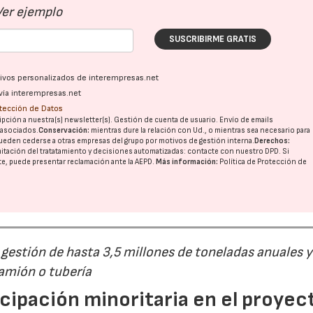
Ver ejemplo
SUSCRIBIRME GRATIS
ativos personalizados de interempresas.net
vía interempresas.net
otección de Datos
pción a nuestra(s) newsletter(s). Gestión de cuenta de usuario. Envío de emails
o asociados.
Conservación:
mientras dure la relación con Ud., o mientras sea necesario para
ueden cederse a otras
empresas del grupo
por motivos de gestión interna.
Derechos:
imitación del tratatamiento y decisiones automatizadas:
contacte con nuestro DPD
. Si
nte, puede presentar reclamación ante la
AEPD
.
Más información:
Política de Protección de
estión de hasta 3,5 millones de toneladas anuales y
camión o tubería
cipación minoritaria en el proyec