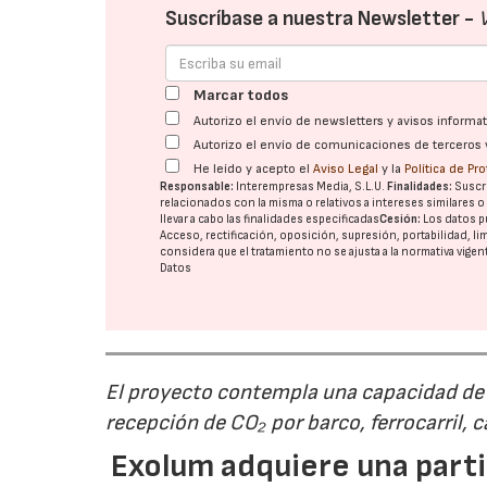
Suscríbase a nuestra Newsletter -
Marcar todos
Autorizo el envío de newsletters y avisos inform
Autorizo el envío de comunicaciones de terceros 
He leído y acepto el
Aviso Legal
y la
Política de Pr
Responsable:
Interempresas Media, S.L.U.
Finalidades:
Suscri
relacionados con la misma o relativos a intereses similares 
llevar a cabo las finalidades especificadas
Cesión:
Los datos p
Acceso, rectificación, oposición, supresión, portabilidad, l
considera que el tratamiento no se ajusta a la normativa vige
Datos
El proyecto contempla una capacidad de g
recepción de CO₂ por barco, ferrocarril, 
Exolum adquiere una parti