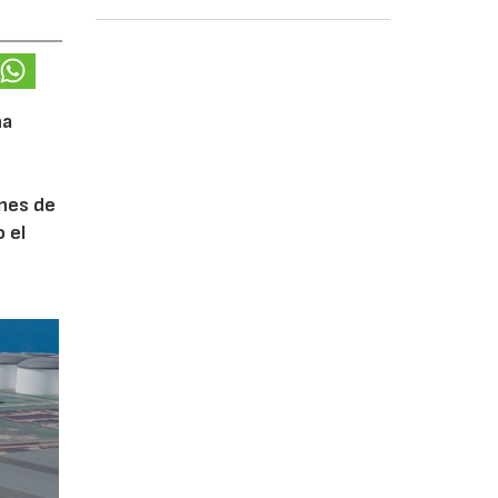
na
ones de
 el