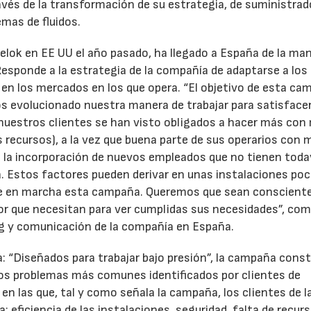
vés de la transformación de su estrategia, de suministrad
mas de fluidos.
lok en EE UU el año pasado, ha llegado a España de la ma
 Responde a la estrategia de la compañía de adaptarse a los
en los mercados en los que opera. “El objetivo de esta ca
 evolucionado nuestra manera de trabajar para satisface
nuestros clientes se han visto obligados a hacer más co
recursos), a la vez que buena parte de sus operarios con 
do la incorporación de nuevos empleados que no tienen todav
. Estos factores pueden derivar en unas instalaciones po
one en marcha esta campaña. Queremos que sean conscient
or que necesitan para ver cumplidas sus necesidades”, co
g y comunicación de la compañía en España.
: “Diseñados para trabajar bajo presión”, la campaña cons
los problemas más comunes identificados por clientes de
n las que, tal y como señala la campaña, los clientes de l
: eficiencia de las instalaciones, seguridad, falta de recur