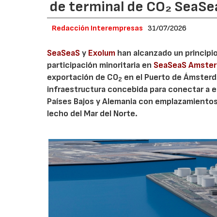
de terminal de CO₂ SeaS
Redacción Interempresas
31/07/2026
SeaSeaS
y
Exolum
han alcanzado un principi
participación minoritaria en
SeaSeaS Amste
exportación de CO
en el Puerto de Ámsterda
2
infraestructura concebida para conectar a e
Países Bajos y Alemania con emplazamiento
lecho del Mar del Norte.