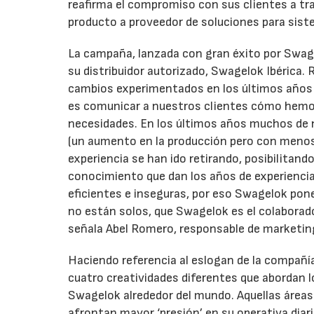
reafirma el compromiso con sus clientes a tra
producto a proveedor de soluciones para siste
La campaña, lanzada con gran éxito por Swage
su distribuidor autorizado, Swagelok Ibérica.
cambios experimentados en los últimos años 
es comunicar a nuestros clientes cómo hemos
necesidades. En los últimos años muchos de 
(un aumento en la producción pero con menos 
experiencia se han ido retirando, posibilitan
conocimiento que dan los años de experiencia
eficientes e inseguras, por eso Swagelok p
no están solos, que Swagelok es el colaborad
señala Abel Romero, responsable de marketin
Haciendo referencia al eslogan de la compañía
cuatro creatividades diferentes que abordan 
Swagelok alrededor del mundo. Aquellas áreas e
afrontan mayor ‘presión’ en su operativa diaria