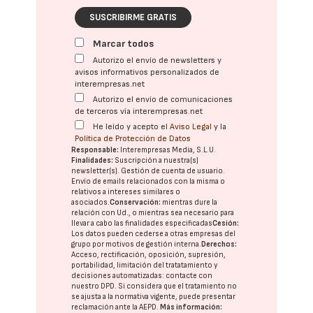
SUSCRIBIRME GRATIS
Marcar todos
Autorizo el envío de newsletters y
avisos informativos personalizados de
interempresas.net
Autorizo el envío de comunicaciones
de terceros vía interempresas.net
He leído y acepto el
Aviso Legal
y la
Política de Protección de Datos
Responsable:
Interempresas Media, S.L.U.
Finalidades:
Suscripción a nuestra(s)
newsletter(s). Gestión de cuenta de usuario.
Envío de emails relacionados con la misma o
relativos a intereses similares o
asociados.
Conservación:
mientras dure la
relación con Ud., o mientras sea necesario para
llevar a cabo las finalidades especificadas
Cesión:
Los datos pueden cederse a otras
empresas del
grupo
por motivos de gestión interna.
Derechos:
Acceso, rectificación, oposición, supresión,
portabilidad, limitación del tratatamiento y
decisiones automatizadas:
contacte con
nuestro DPD
. Si considera que el tratamiento no
se ajusta a la normativa vigente, puede presentar
reclamación ante la
AEPD
.
Más información: