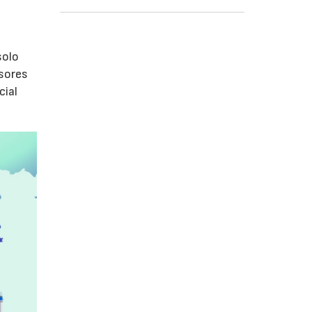
olo
isores
cial