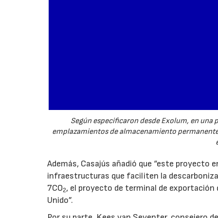
Según especificaron desde Exolum, en una pr
emplazamientos de almacenamiento permanente p
Además, Casajús añadió que “este proyecto en
infraestructuras que faciliten la descarboni
7CO
, el proyecto de terminal de exportación
2
Unido”.
Por su parte, Kees van Seventer, consejero de