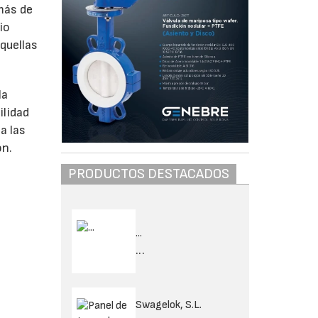
más de
io
aquellas
la
ilidad
a las
ón.
PRODUCTOS DESTACADOS
...
...
Swagelok, S.L.