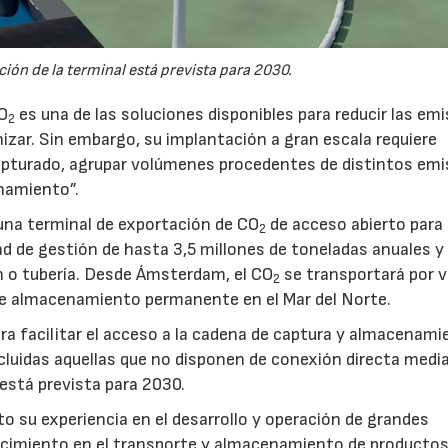
ión de la terminal está prevista para 2030.
CO
es una de las soluciones disponibles para reducir las em
2
nizar. Sin embargo, su implantación a gran escala requiere
pturado, agrupar volúmenes procedentes de distintos emi
namiento”.
na terminal de exportación de CO
de acceso abierto para
2
d de gestión de hasta 3,5 millones de toneladas anuales y 
ón o tubería. Desde Ámsterdam, el CO
se transportará por v
2
e almacenamiento permanente en el Mar del Norte.
a facilitar el acceso a la cadena de captura y almacenami
luidas aquellas que no disponen de conexión directa medi
 está prevista para 2030.
to su experiencia en el desarrollo y operación de grandes
nocimiento en el transporte y almacenamiento de producto