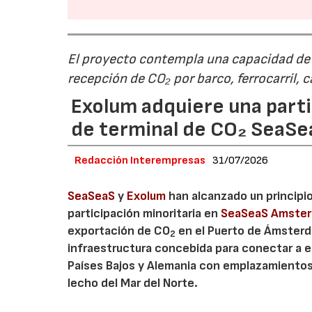
El proyecto contempla una capacidad de g
recepción de CO₂ por barco, ferrocarril, 
Exolum adquiere una parti
de terminal de CO₂ SeaS
Redacción Interempresas
31/07/2026
SeaSeaS
y
Exolum
han alcanzado un principi
participación minoritaria en
SeaSeaS Amste
exportación de CO
en el Puerto de Ámsterda
2
infraestructura concebida para conectar a e
Países Bajos y Alemania con emplazamiento
lecho del Mar del Norte.