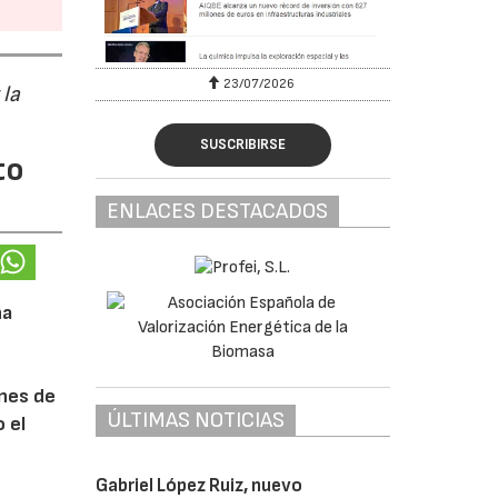
23/07/2026
 la
SUSCRIBIRSE
to
ENLACES DESTACADOS
na
ones de
ÚLTIMAS NOTICIAS
 el
Gabriel López Ruiz, nuevo