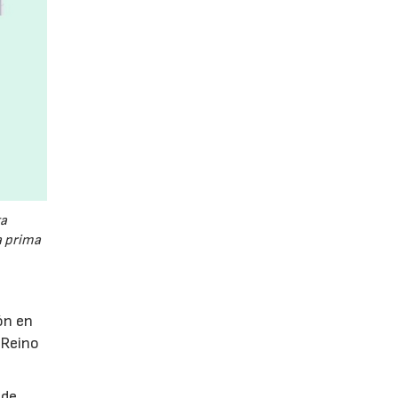
a
a prima
ón en
 Reino
 de