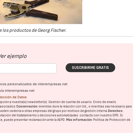
 los productos de Georg Fischer.
Ver ejemplo
SUSCRIBIRME GRATIS
ativos personalizados de interempresas.net
vía interempresas.net
otección de Datos
pción a nuestra(s) newsletter(s). Gestión de cuenta de usuario. Envío de emails
o asociados.
Conservación:
mientras dure la relación con Ud., o mientras sea necesario para
ueden cederse a otras
empresas del grupo
por motivos de gestión interna.
Derechos:
imitación del tratatamiento y decisiones automatizadas:
contacte con nuestro DPD
. Si
nte, puede presentar reclamación ante la
AEPD
.
Más información:
Política de Protección de