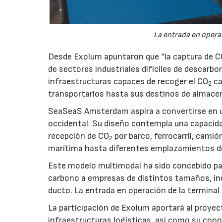
La entrada en operac
Desde Exolum apuntaron que “la captura de 
de sectores industriales difíciles de descarbo
infraestructuras capaces de recoger el CO
ca
2
transportarlos hasta sus destinos de almace
SeaSeaS Amsterdam aspira a convertirse en u
occidental. Su diseño contempla una capacida
recepción de CO
por barco, ferrocarril, cami
2
marítima hasta diferentes emplazamientos d
Este modelo multimodal ha sido concebido par
carbono a empresas de distintos tamaños, inc
ducto. La entrada en operación de la terminal
La participación de Exolum aportará al proyec
infraestructuras logísticas, así como su co