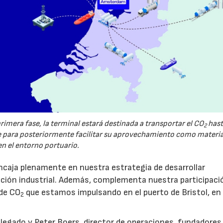
imera fase, la terminal estará destinada a transportar el CO
hast
2
ara posteriormente facilitar su aprovechamiento como materi
en el entorno portuario.
caja plenamente en nuestra estrategia de desarrollar
zación industrial. Además, complementa nuestra participaci
 de CO
que estamos impulsando en el puerto de Bristol, en
2
legado y Peter Boers, director de operaciones, fundadores