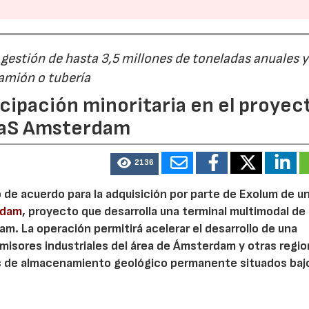
23/07/2026
30/07/2026
estión de hasta 3,5 millones de toneladas anuales y
camión o tubería
cipación minoritaria en el proyec
eaS Amsterdam
2136
o de acuerdo para la adquisición por parte de Exolum de u
rdam
, proyecto que desarrolla una terminal multimodal de
m. La operación permitirá acelerar el desarrollo de una
misores industriales del área de Ámsterdam y otras regi
s de almacenamiento geológico permanente situados bajo