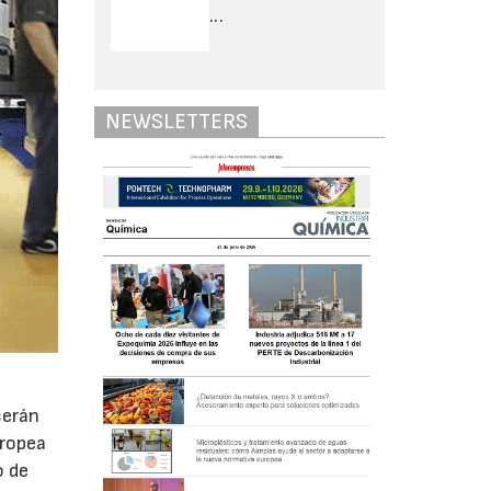
...
NEWSLETTERS
serán
uropea
o de