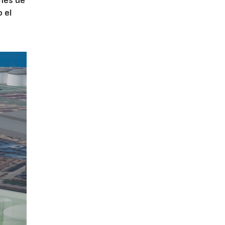
ones de
 el