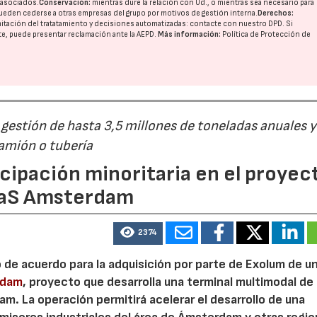
o asociados.
Conservación:
mientras dure la relación con Ud., o mientras sea necesario para
ueden cederse a otras
empresas del grupo
por motivos de gestión interna.
Derechos:
imitación del tratatamiento y decisiones automatizadas:
contacte con nuestro DPD
. Si
nte, puede presentar reclamación ante la
AEPD
.
Más información:
Política de Protección de
estión de hasta 3,5 millones de toneladas anuales y
camión o tubería
cipación minoritaria en el proyec
eaS Amsterdam
2374
o de acuerdo para la adquisición por parte de Exolum de u
rdam
, proyecto que desarrolla una terminal multimodal de
m. La operación permitirá acelerar el desarrollo de una