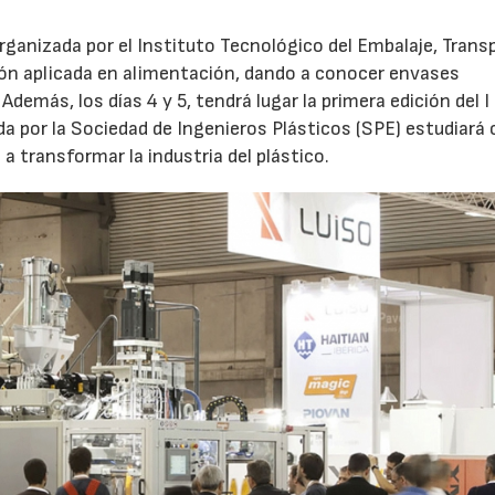
 organizada por el Instituto Tecnológico del Embalaje, Trans
ción aplicada en alimentación, dando a conocer envases
23/07/2026
30/07/2026
Además, los días 4 y 5, tendrá lugar la primera edición del 
da por la Sociedad de Ingenieros Plásticos (SPE) estudiar
a transformar la industria del plástico.