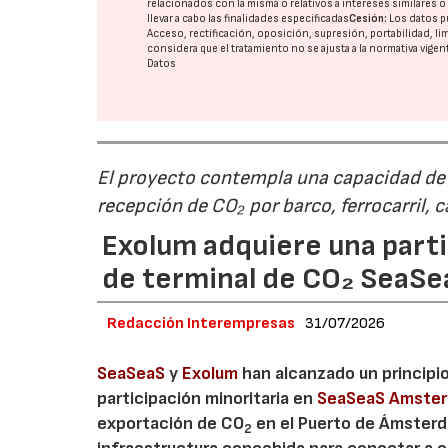
relacionados con la misma o relativos a intereses similares 
llevar a cabo las finalidades especificadas
Cesión:
Los datos p
Acceso, rectificación, oposición, supresión, portabilidad, l
considera que el tratamiento no se ajusta a la normativa vige
Datos
El proyecto contempla una capacidad de g
recepción de CO₂ por barco, ferrocarril, 
Exolum adquiere una parti
de terminal de CO₂ SeaS
Redacción Interempresas
31/07/2026
SeaSeaS
y
Exolum
han alcanzado un principi
participación minoritaria en
SeaSeaS Amste
exportación de CO
en el Puerto de Ámsterda
2