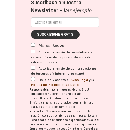
Suscríbase a nuestra
Newsletter -
Ver ejemplo
SUSCRIBIRME GRATIS
Marcar todos
Autorizo el envío de newsletters y
avisos informativos personalizados de
interempresas.net
Autorizo el envío de comunicaciones
de terceros vía interempresas.net
He leído y acepto el
Aviso Legal
y la
Política de Protección de Datos
Responsable:
Interempresas Media, S.L.U.
Finalidades:
Suscripción a nuestra(s)
newsletter(s). Gestión de cuenta de usuario.
Envío de emails relacionados con la misma o
relativos a intereses similares o
asociados.
Conservación:
mientras dure la
relación con Ud., o mientras sea necesario para
llevar a cabo las finalidades especificadas
Cesión:
Los datos pueden cederse a otras
empresas del
grupo
por motivos de gestión interna.
Derechos: