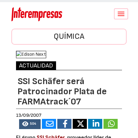
Conmutar
navegació
QUÍMICA
ACTUALIDAD
SSI Schäfer será
Patrocinador Plata de
FARMAtrack´07
13/09/2007
504
El grupo
SSI Schäfer
, proveedor líder de