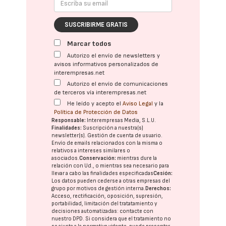
SUSCRIBIRME GRATIS
Marcar todos
Autorizo el envío de newsletters y
avisos informativos personalizados de
interempresas.net
Autorizo el envío de comunicaciones
de terceros vía interempresas.net
He leído y acepto el
Aviso Legal
y la
Política de Protección de Datos
Responsable:
Interempresas Media, S.L.U.
Finalidades:
Suscripción a nuestra(s)
newsletter(s). Gestión de cuenta de usuario.
Envío de emails relacionados con la misma o
relativos a intereses similares o
asociados.
Conservación:
mientras dure la
relación con Ud., o mientras sea necesario para
llevar a cabo las finalidades especificadas
Cesión:
Los datos pueden cederse a otras
empresas del
grupo
por motivos de gestión interna.
Derechos:
Acceso, rectificación, oposición, supresión,
portabilidad, limitación del tratatamiento y
decisiones automatizadas:
contacte con
nuestro DPD
. Si considera que el tratamiento no