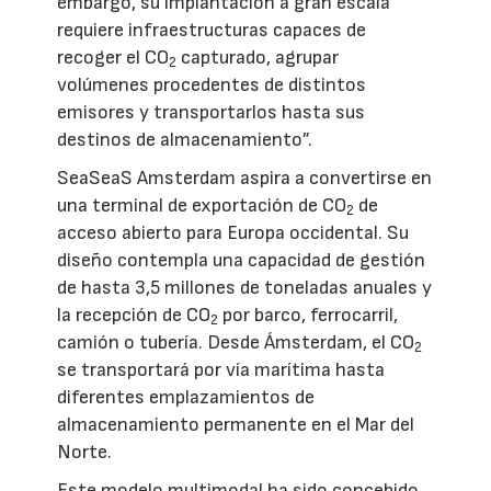
embargo, su implantación a gran escala
requiere infraestructuras capaces de
recoger el CO
capturado, agrupar
2
volúmenes procedentes de distintos
emisores y transportarlos hasta sus
destinos de almacenamiento”.
SeaSeaS Amsterdam aspira a convertirse en
una terminal de exportación de CO
de
2
acceso abierto para Europa occidental. Su
diseño contempla una capacidad de gestión
de hasta 3,5 millones de toneladas anuales y
la recepción de CO
por barco, ferrocarril,
2
camión o tubería. Desde Ámsterdam, el CO
2
se transportará por vía marítima hasta
diferentes emplazamientos de
almacenamiento permanente en el Mar del
Norte.
Este modelo multimodal ha sido concebido