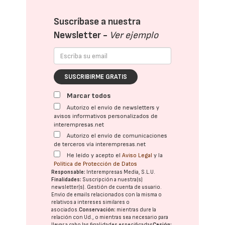
Suscríbase a nuestra
Newsletter -
Ver ejemplo
SUSCRIBIRME GRATIS
Marcar todos
Autorizo el envío de newsletters y
avisos informativos personalizados de
interempresas.net
Autorizo el envío de comunicaciones
de terceros vía interempresas.net
He leído y acepto el
Aviso Legal
y la
Política de Protección de Datos
Responsable:
Interempresas Media, S.L.U.
Finalidades:
Suscripción a nuestra(s)
newsletter(s). Gestión de cuenta de usuario.
Envío de emails relacionados con la misma o
relativos a intereses similares o
asociados.
Conservación:
mientras dure la
relación con Ud., o mientras sea necesario para
llevar a cabo las finalidades especificadas
Cesión: