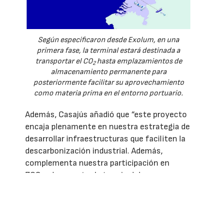
Según especificaron desde Exolum, en una
primera fase, la terminal estará destinada a
transportar el CO
hasta emplazamientos de
2
almacenamiento permanente para
posteriormente facilitar su aprovechamiento
como materia prima en el entorno portuario.
Además, Casajús añadió que “este proyecto
encaja plenamente en nuestra estrategia de
desarrollar infraestructuras que faciliten la
descarbonización industrial. Además,
complementa nuestra participación en
7CO
, el proyecto de terminal de
2
exportación de CO
que estamos
2
impulsando en el puerto de Bristol, en Reino
Unido”.