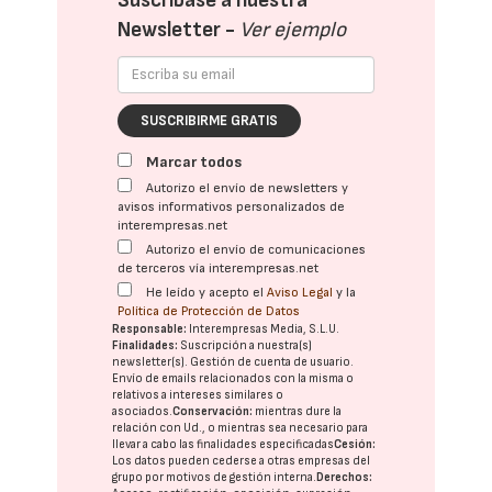
Suscríbase a nuestra
Newsletter -
Ver ejemplo
SUSCRIBIRME GRATIS
Marcar todos
Autorizo el envío de newsletters y
avisos informativos personalizados de
interempresas.net
Autorizo el envío de comunicaciones
de terceros vía interempresas.net
He leído y acepto el
Aviso Legal
y la
Política de Protección de Datos
Responsable:
Interempresas Media, S.L.U.
Finalidades:
Suscripción a nuestra(s)
newsletter(s). Gestión de cuenta de usuario.
Envío de emails relacionados con la misma o
relativos a intereses similares o
asociados.
Conservación:
mientras dure la
relación con Ud., o mientras sea necesario para
llevar a cabo las finalidades especificadas
Cesión:
Los datos pueden cederse a otras
empresas del
grupo
por motivos de gestión interna.
Derechos: