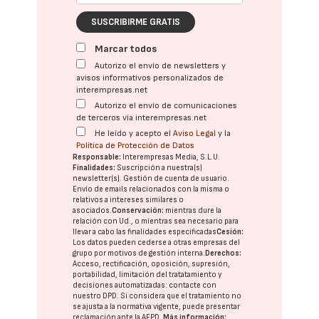
SUSCRIBIRME GRATIS
Marcar todos
Autorizo el envío de newsletters y
avisos informativos personalizados de
interempresas.net
Autorizo el envío de comunicaciones
de terceros vía interempresas.net
He leído y acepto el
Aviso Legal
y la
Política de Protección de Datos
Responsable:
Interempresas Media, S.L.U.
Finalidades:
Suscripción a nuestra(s)
newsletter(s). Gestión de cuenta de usuario.
Envío de emails relacionados con la misma o
relativos a intereses similares o
asociados.
Conservación:
mientras dure la
relación con Ud., o mientras sea necesario para
llevar a cabo las finalidades especificadas
Cesión:
Los datos pueden cederse a otras
empresas del
grupo
por motivos de gestión interna.
Derechos:
Acceso, rectificación, oposición, supresión,
portabilidad, limitación del tratatamiento y
decisiones automatizadas:
contacte con
nuestro DPD
. Si considera que el tratamiento no
se ajusta a la normativa vigente, puede presentar
reclamación ante la
AEPD
.
Más información: