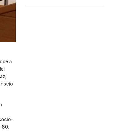
noce a
del
az,
onsejo
n
socio-
s 80,