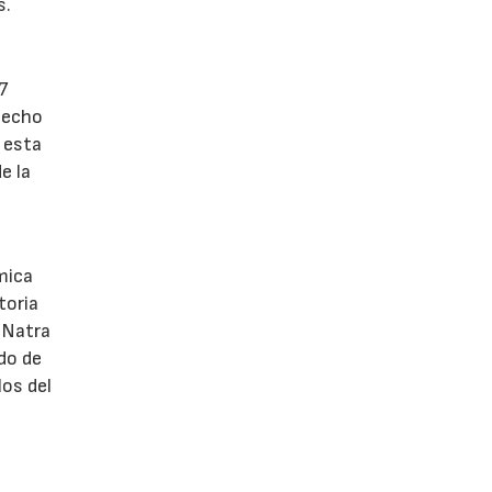
s.
07
 hecho
 esta
e la
mica
toria
 Natra
do de
los del