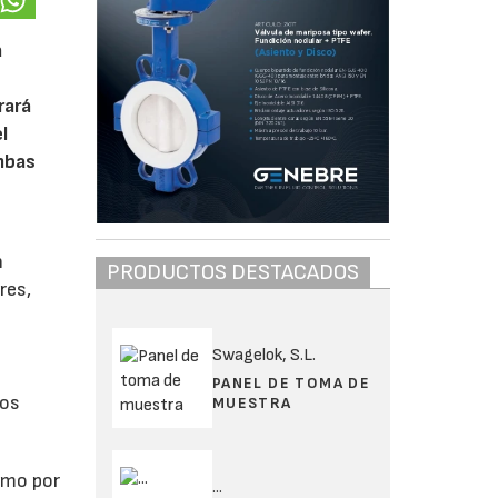
a
rará
l
mbas
n
PRODUCTOS DESTACADOS
res,
Swagelok, S.L.
PANEL DE TOMA DE
los
MUESTRA
omo por
...