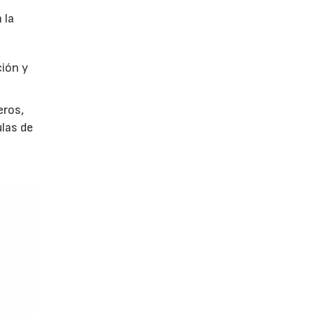
 la
ción y
eros,
ulas de