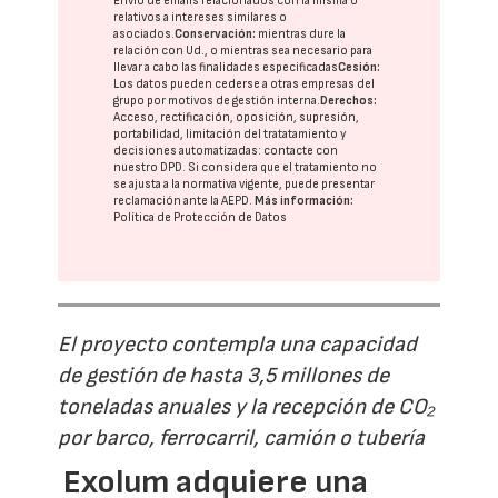
Envío de emails relacionados con la misma o
relativos a intereses similares o
asociados.
Conservación:
mientras dure la
relación con Ud., o mientras sea necesario para
llevar a cabo las finalidades especificadas
Cesión:
Los datos pueden cederse a otras
empresas del
grupo
por motivos de gestión interna.
Derechos:
Acceso, rectificación, oposición, supresión,
portabilidad, limitación del tratatamiento y
decisiones automatizadas:
contacte con
nuestro DPD
. Si considera que el tratamiento no
se ajusta a la normativa vigente, puede presentar
reclamación ante la
AEPD
.
Más información:
Política de Protección de Datos
El proyecto contempla una capacidad
de gestión de hasta 3,5 millones de
toneladas anuales y la recepción de CO₂
por barco, ferrocarril, camión o tubería
Exolum adquiere una