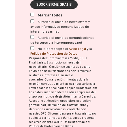
SUSCRIBIRME GRATIS
Marcar todos
Autorizo el envío de newsletters y
avisos informativos personalizados de
interempresas.net
Autorizo el envío de comunicaciones
de terceros vía interempresas.net
He leído y acepto el
Aviso Legal
y la
Política de Protección de Datos
Responsable:
Interempresas Media, S.L.U.
Finalidades:
Suscripción a nuestra(s)
newsletter(s). Gestión de cuenta de usuario.
Envío de emails relacionados con la misma o
relativos a intereses similares o
asociados.
Conservación:
mientras dure la
relación con Ud., o mientras sea necesario para
llevar a cabo las finalidades especificadas
Cesión:
Los datos pueden cederse a otras
empresas del
grupo
por motivos de gestión interna.
Derechos:
Acceso, rectificación, oposición, supresión,
portabilidad, limitación del tratatamiento y
decisiones automatizadas:
contacte con
nuestro DPD
. Si considera que el tratamiento no
se ajusta a la normativa vigente, puede presentar
reclamación ante la
AEPD
.
Más información:
Política de Protección de Datos