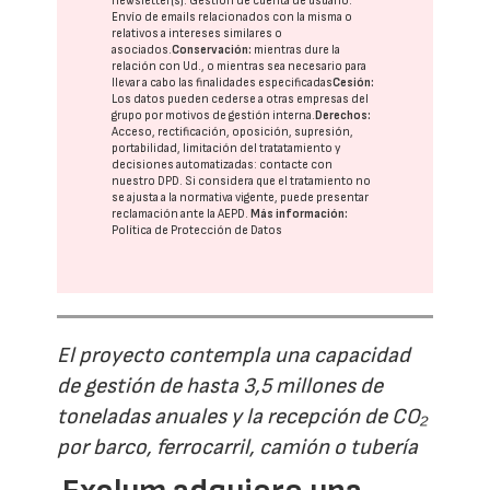
newsletter(s). Gestión de cuenta de usuario.
Envío de emails relacionados con la misma o
relativos a intereses similares o
asociados.
Conservación:
mientras dure la
relación con Ud., o mientras sea necesario para
llevar a cabo las finalidades especificadas
Cesión:
Los datos pueden cederse a otras
empresas del
grupo
por motivos de gestión interna.
Derechos:
Acceso, rectificación, oposición, supresión,
portabilidad, limitación del tratatamiento y
decisiones automatizadas:
contacte con
nuestro DPD
. Si considera que el tratamiento no
se ajusta a la normativa vigente, puede presentar
reclamación ante la
AEPD
.
Más información:
Política de Protección de Datos
El proyecto contempla una capacidad
de gestión de hasta 3,5 millones de
toneladas anuales y la recepción de CO₂
por barco, ferrocarril, camión o tubería