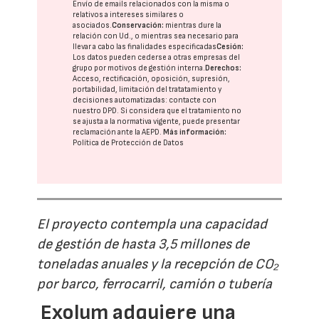
Envío de emails relacionados con la misma o
relativos a intereses similares o
asociados.
Conservación:
mientras dure la
relación con Ud., o mientras sea necesario para
llevar a cabo las finalidades especificadas
Cesión:
Los datos pueden cederse a otras
empresas del
grupo
por motivos de gestión interna.
Derechos:
Acceso, rectificación, oposición, supresión,
portabilidad, limitación del tratatamiento y
decisiones automatizadas:
contacte con
nuestro DPD
. Si considera que el tratamiento no
se ajusta a la normativa vigente, puede presentar
reclamación ante la
AEPD
.
Más información:
Política de Protección de Datos
El proyecto contempla una capacidad
de gestión de hasta 3,5 millones de
toneladas anuales y la recepción de CO₂
por barco, ferrocarril, camión o tubería
Exolum adquiere una