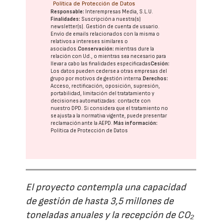
Política de Protección de Datos
Responsable:
Interempresas Media, S.L.U.
Finalidades:
Suscripción a nuestra(s)
newsletter(s). Gestión de cuenta de usuario.
Envío de emails relacionados con la misma o
relativos a intereses similares o
asociados.
Conservación:
mientras dure la
relación con Ud., o mientras sea necesario para
llevar a cabo las finalidades especificadas
Cesión:
Los datos pueden cederse a otras
empresas del
grupo
por motivos de gestión interna.
Derechos:
Acceso, rectificación, oposición, supresión,
portabilidad, limitación del tratatamiento y
decisiones automatizadas:
contacte con
nuestro DPD
. Si considera que el tratamiento no
se ajusta a la normativa vigente, puede presentar
reclamación ante la
AEPD
.
Más información:
Política de Protección de Datos
El proyecto contempla una capacidad
de gestión de hasta 3,5 millones de
toneladas anuales y la recepción de CO₂