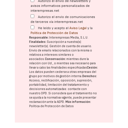
Autorizo el envío de newsletters y
avisos informativos personalizados de
interempresas.net
Autorizo el envío de comunicaciones
de terceros vía interempresas.net
He leído y acepto el
Aviso Legal
y la
Política de Protección de Datos
Responsable:
Interempresas Media, S.L.U.
Finalidades:
Suscripción a nuestra(s)
newsletter(s). Gestión de cuenta de usuario.
Envío de emails relacionados con la misma o
relativos a intereses similares o
asociados.
Conservación:
mientras dure la
relación con Ud., o mientras sea necesario para
llevar a cabo las finalidades especificadas
Cesión:
Los datos pueden cederse a otras
empresas del
grupo
por motivos de gestión interna.
Derechos:
Acceso, rectificación, oposición, supresión,
portabilidad, limitación del tratatamiento y
decisiones automatizadas:
contacte con
nuestro DPD
. Si considera que el tratamiento no
se ajusta a la normativa vigente, puede presentar
reclamación ante la
AEPD
.
Más información:
Política de Protección de Datos