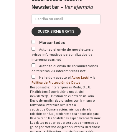
Newsletter -
Ver ejemplo
SUSCRIBIRME GRATIS
Marcar todos
Autorizo el envío de newsletters y
avisos informativos personalizados de
interempresas.net
Autorizo el envío de comunicaciones
de terceros vía interempresas.net
He leído y acepto el
Aviso Legal
y la
Política de Protección de Datos
Responsable:
Interempresas Media, S.L.U.
Finalidades:
Suscripción a nuestra(s)
newsletter(s). Gestión de cuenta de usuario.
Envío de emails relacionados con la misma o
relativos a intereses similares o
asociados.
Conservación:
mientras dure la
relación con Ud., o mientras sea necesario para
llevar a cabo las finalidades especificadas
Cesión:
Los datos pueden cederse a otras
empresas del
grupo
por motivos de gestión interna.
Derechos:
Acceso, rectificación, oposición, supresión,