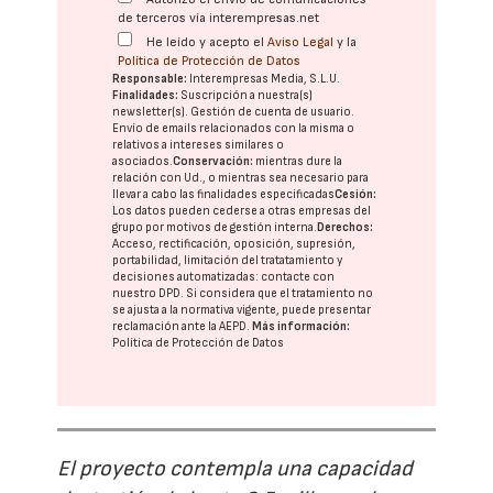
de terceros vía interempresas.net
He leído y acepto el
Aviso Legal
y la
Política de Protección de Datos
Responsable:
Interempresas Media, S.L.U.
Finalidades:
Suscripción a nuestra(s)
newsletter(s). Gestión de cuenta de usuario.
Envío de emails relacionados con la misma o
relativos a intereses similares o
asociados.
Conservación:
mientras dure la
relación con Ud., o mientras sea necesario para
llevar a cabo las finalidades especificadas
Cesión:
Los datos pueden cederse a otras
empresas del
grupo
por motivos de gestión interna.
Derechos:
Acceso, rectificación, oposición, supresión,
portabilidad, limitación del tratatamiento y
decisiones automatizadas:
contacte con
nuestro DPD
. Si considera que el tratamiento no
se ajusta a la normativa vigente, puede presentar
reclamación ante la
AEPD
.
Más información:
Política de Protección de Datos
El proyecto contempla una capacidad