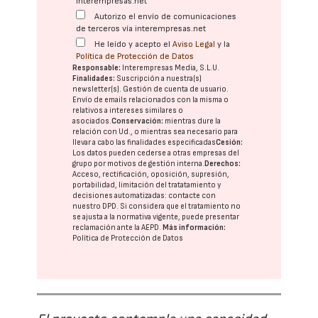
interempresas.net
Autorizo el envío de comunicaciones
de terceros vía interempresas.net
He leído y acepto el
Aviso Legal
y la
Política de Protección de Datos
Responsable:
Interempresas Media, S.L.U.
Finalidades:
Suscripción a nuestra(s)
newsletter(s). Gestión de cuenta de usuario.
Envío de emails relacionados con la misma o
relativos a intereses similares o
asociados.
Conservación:
mientras dure la
relación con Ud., o mientras sea necesario para
llevar a cabo las finalidades especificadas
Cesión:
Los datos pueden cederse a otras
empresas del
grupo
por motivos de gestión interna.
Derechos:
Acceso, rectificación, oposición, supresión,
portabilidad, limitación del tratatamiento y
decisiones automatizadas:
contacte con
nuestro DPD
. Si considera que el tratamiento no
se ajusta a la normativa vigente, puede presentar
reclamación ante la
AEPD
.
Más información:
Política de Protección de Datos