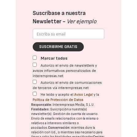
Suscríbase a nuestra
Newsletter -
Ver ejemplo
SUSCRIBIRME GRATIS
Marcar todos
Autorizo el envío de newsletters y
avisos informativos personalizados de
interempresas.net
Autorizo el envío de comunicaciones
de terceros vía interempresas.net
He leído y acepto el
Aviso Legal
y la
Política de Protección de Datos
Responsable:
Interempresas Media, S.L.U.
Finalidades:
Suscripción a nuestra(s)
newsletter(s). Gestión de cuenta de usuario.
Envío de emails relacionados con la misma o
relativos a intereses similares o
asociados.
Conservación:
mientras dure la
relación con Ud., o mientras sea necesario para
llevar a cabo las finalidades especificadas
Cesión: