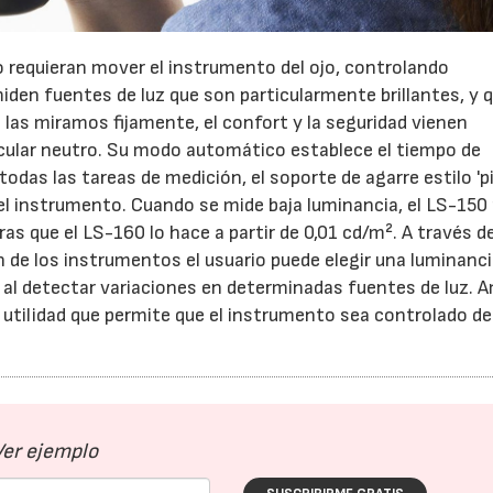
o requieran mover el instrumento del ojo, controlando
23/07/2026
30/07/2026
den fuentes de luz que son particularmente brillantes, y 
 las miramos fijamente, el confort y la seguridad vienen
 ocular neutro. Su modo automático establece el tiempo de
 todas las tareas de medición, el soporte de agarre estilo 'p
l instrumento. Cuando se mide baja luminancia, el LS-150
s que el LS-160 lo hace a partir de 0,01 cd/m². A través de
n de los instrumentos el usuario puede elegir una luminanc
 al detectar variaciones en determinadas fuentes de luz. 
utilidad que permite que el instrumento sea controlado d
Ver ejemplo