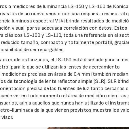
ros o medidores de luminancia LS-150 y LS-160 de Konica
rovistos de un nuevo sensor con una respuesta espectral 
ciencia luminosa espectral V (λ) brinda resultados de medici
ión visual, por su adecuada correlación con éstos. Estos
a clásicos LS-100 y LS-110, toda una referencia en el sec
u reducido tamaño, compacto y totalmente portátil, gracia
osibilidad de ser recargables.
evos modelos lanzados, el LS-150 está diseñado para la me
tro (para lo que se utilizan las lentes de acercamiento
ue mediciones precisas en áreas de 0,4 mm (también median
s de tecnología de lente reflector simple (SLR). SLR brin
orientación precisa de las fuentes de luz tanto cercanas
 se puede ver en todo momento el área de medición mientras 
 usuarios, aún a aquellos que nunca han utilizado el instrum
retro-iluminada de la que vienen provistos muestra los val
 visor.