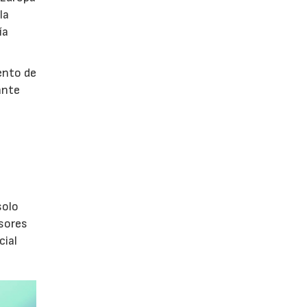
la
ía
ento de
ante
s
olo
isores
cial