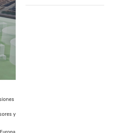
isiones
sores y
 Europa