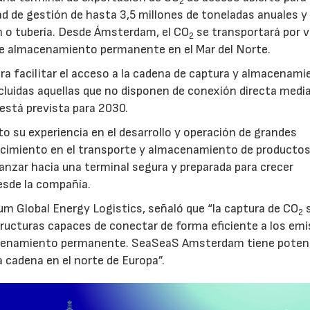
2
d de gestión de hasta 3,5 millones de toneladas anuales y 
ón o tubería. Desde Ámsterdam, el CO
se transportará por v
2
e almacenamiento permanente en el Mar del Norte.
a facilitar el acceso a la cadena de captura y almacenami
luidas aquellas que no disponen de conexión directa medi
 está prevista para 2030.
to su experiencia en el desarrollo y operación de grandes
nocimiento en el transporte y almacenamiento de producto
vanzar hacia una terminal segura y preparada para crecer
sde la compañía.
um Global Energy Logistics, señaló que “la captura de CO
s
2
tructuras capaces de conectar de forma eficiente a los em
macenamiento permanente. SeaSeaS Amsterdam tiene poten
a cadena en el norte de Europa”.