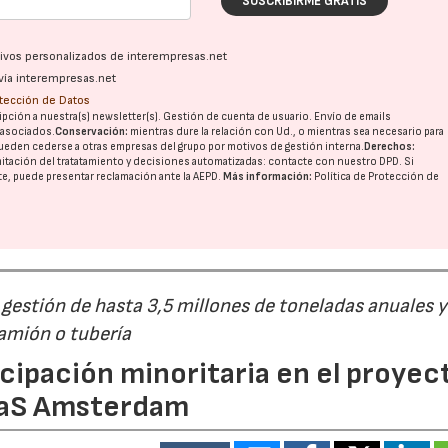
SUSCRIBIRME GRATIS
ativos personalizados de interempresas.net
vía interempresas.net
otección de Datos
pción a nuestra(s) newsletter(s). Gestión de cuenta de usuario. Envío de emails
o asociados.
Conservación:
mientras dure la relación con Ud., o mientras sea necesario para
ueden cederse a otras
empresas del grupo
por motivos de gestión interna.
Derechos:
imitación del tratatamiento y decisiones automatizadas:
contacte con nuestro DPD
. Si
nte, puede presentar reclamación ante la
AEPD
.
Más información:
Política de Protección de
estión de hasta 3,5 millones de toneladas anuales y
camión o tubería
cipación minoritaria en el proyec
eaS Amsterdam