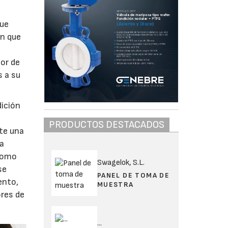
que
ón que
tor de
s a su
dición
PRODUCTOS DESTACADOS
te una
da
 como
Swagelok, S.L.
se
PANEL DE TOMA DE
ento,
MUESTRA
ores de
...