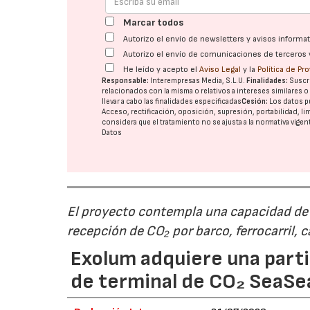
Marcar todos
Autorizo el envío de newsletters y avisos inform
Autorizo el envío de comunicaciones de terceros 
He leído y acepto el
Aviso Legal
y la
Política de Pr
Responsable:
Interempresas Media, S.L.U.
Finalidades:
Suscri
relacionados con la misma o relativos a intereses similares 
llevar a cabo las finalidades especificadas
Cesión:
Los datos p
Acceso, rectificación, oposición, supresión, portabilidad, l
considera que el tratamiento no se ajusta a la normativa vige
Datos
El proyecto contempla una capacidad de g
recepción de CO₂ por barco, ferrocarril, 
Exolum adquiere una parti
de terminal de CO₂ SeaS