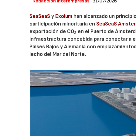
Redacción Interempresas
31/07/2026
SeaSeaS
y
Exolum
han alcanzado un principi
participación minoritaria en
SeaSeaS Amste
exportación de CO
en el Puerto de Ámsterda
2
infraestructura concebida para conectar a e
Países Bajos y Alemania con emplazamiento
lecho del Mar del Norte.