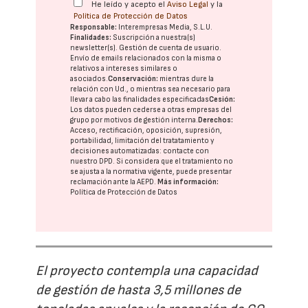
He leído y acepto el
Aviso Legal
y la
Política de Protección de Datos
Responsable:
Interempresas Media, S.L.U.
Finalidades:
Suscripción a nuestra(s)
newsletter(s). Gestión de cuenta de usuario.
Envío de emails relacionados con la misma o
relativos a intereses similares o
asociados.
Conservación:
mientras dure la
relación con Ud., o mientras sea necesario para
llevar a cabo las finalidades especificadas
Cesión:
Los datos pueden cederse a otras
empresas del
grupo
por motivos de gestión interna.
Derechos:
Acceso, rectificación, oposición, supresión,
portabilidad, limitación del tratatamiento y
decisiones automatizadas:
contacte con
nuestro DPD
. Si considera que el tratamiento no
se ajusta a la normativa vigente, puede presentar
reclamación ante la
AEPD
.
Más información:
Política de Protección de Datos
El proyecto contempla una capacidad
de gestión de hasta 3,5 millones de